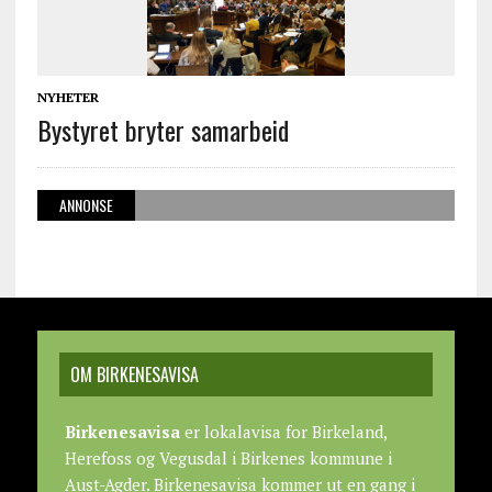
NYHETER
Bystyret bryter samarbeid
ANNONSE
OM BIRKENESAVISA
Birkenesavisa
er lokalavisa for Birkeland,
Herefoss og Vegusdal i Birkenes kommune i
Aust-Agder. Birkenesavisa kommer ut en gang i