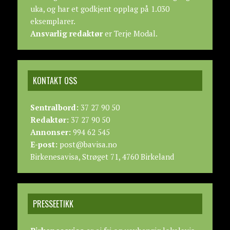
uka, og har et godkjent opplag på 1.030
eksemplarer.
Ansvarlig redaktør
er Terje Modal.
KONTAKT OSS
Sentralbord:
37 27 90 50
Redaktør:
37 27 90 50
Annonser:
994 62 545
E-post:
post@bavisa.no
Birkenesavisa, Strøget 71, 4760 Birkeland
PRESSEETIKK