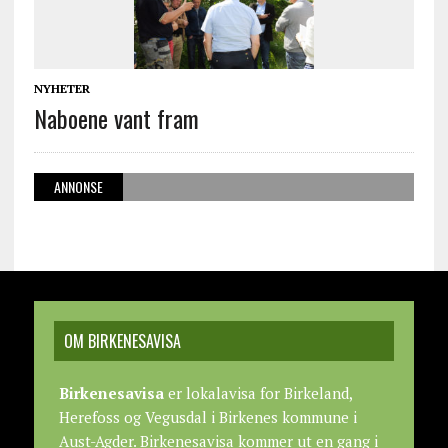
NYHETER
Naboene vant fram
ANNONSE
OM BIRKENESAVISA
Birkenesavisa
er lokalavisa for Birkeland,
Herefoss og Vegusdal i Birkenes kommune i
Aust-Agder. Birkenesavisa kommer ut en gang i