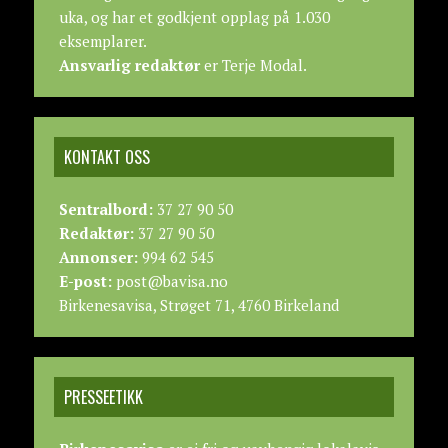
uka, og har et godkjent opplag på 1.030
eksemplarer.
Ansvarlig redaktør
er Terje Modal.
KONTAKT OSS
Sentralbord:
37 27 90 50
Redaktør:
37 27 90 50
Annonser:
994 62 545
E-post:
post@bavisa.no
Birkenesavisa, Strøget 71, 4760 Birkeland
PRESSEETIKK