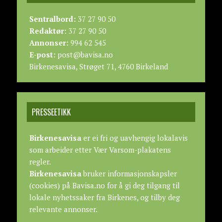
Sentralbord:
37 27 90 50
Redaktør:
37 27 90 50
Annonser:
994 62 545
E-post:
post@bavisa.no
Birkenesavisa, Strøget 71, 4760 Birkeland
PRESSEETIKK
Birkenesavisa
er ei fri og uavhengig lokalavis
som arbeider etter
Vær Varsom-plakatens
regler.
Birkenesavisa
bruker informasjonskapsler
(cookies) på Bavisa.no for å gi deg tilgang til
lokale nyhetssaker fra Birkenes, og tilby deg
relevante annonser.