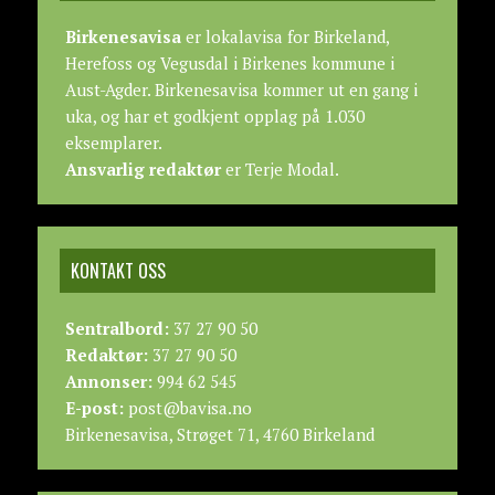
Birkenesavisa
er lokalavisa for Birkeland,
Herefoss og Vegusdal i Birkenes kommune i
Aust-Agder. Birkenesavisa kommer ut en gang i
uka, og har et godkjent opplag på 1.030
eksemplarer.
Ansvarlig redaktør
er Terje Modal.
KONTAKT OSS
Sentralbord:
37 27 90 50
Redaktør:
37 27 90 50
Annonser:
994 62 545
E-post:
post@bavisa.no
Birkenesavisa, Strøget 71, 4760 Birkeland