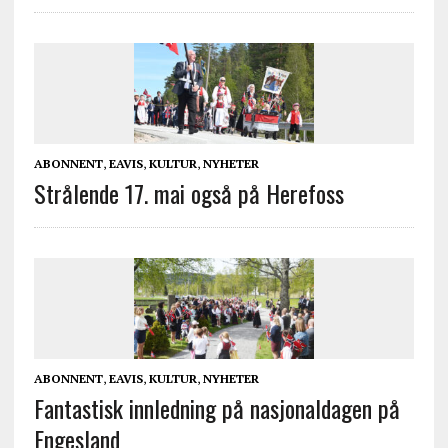
ABONNENT
,
EAVIS
,
KULTUR
,
NYHETER
Strålende 17. mai også på Herefoss
ABONNENT
,
EAVIS
,
KULTUR
,
NYHETER
Fantastisk innledning på nasjonaldagen på
Engesland