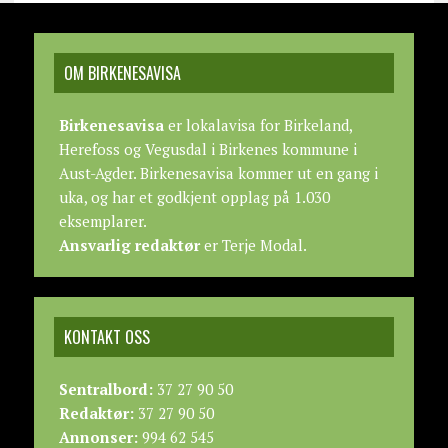
OM BIRKENESAVISA
Birkenesavisa
er lokalavisa for Birkeland,
Herefoss og Vegusdal i Birkenes kommune i
Aust-Agder. Birkenesavisa kommer ut en gang i
uka, og har et godkjent opplag på 1.030
eksemplarer.
Ansvarlig redaktør
er Terje Modal.
KONTAKT OSS
Sentralbord:
37 27 90 50
Redaktør:
37 27 90 50
Annonser:
994 62 545