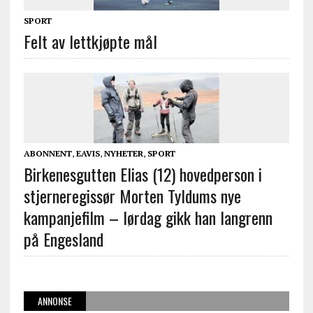
SPORT
Felt av lettkjøpte mål
ABONNENT
,
EAVIS
,
NYHETER
,
SPORT
Birkenesgutten Elias (12) hovedperson i
stjerneregissør Morten Tyldums nye
kampanjefilm – lørdag gikk han langrenn
på Engesland
ANNONSE