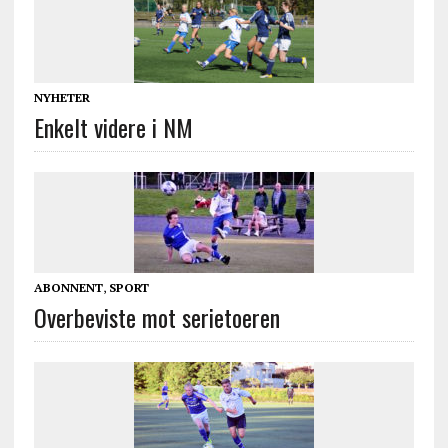
NYHETER
Enkelt videre i NM
ABONNENT
,
SPORT
Overbeviste mot serietoeren