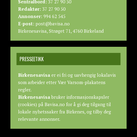
Sentralbord:
37 27 90 50
Redaktør:
37 27 90 50
Annonser:
994 62 545
E-post:
post@bavisa.no
Birkenesavisa, Strøget 71, 4760 Birkeland
PRESSEETIKK
Birkenesavisa
er ei fri og uavhengig lokalavis
som arbeider etter
Vær Varsom-plakatens
regler.
Birkenesavisa
bruker informasjonskapsler
(cookies) på Bavisa.no for å gi deg tilgang til
lokale nyhetssaker fra Birkenes, og tilby deg
relevante annonser.