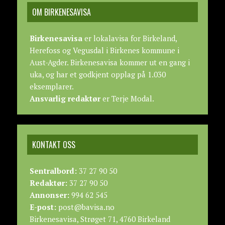
OM BIRKENESAVISA
Birkenesavisa
er lokalavisa for Birkeland,
Herefoss og Vegusdal i Birkenes kommune i
Aust-Agder. Birkenesavisa kommer ut en gang i
uka, og har et godkjent opplag på 1.030
eksemplarer.
Ansvarlig redaktør
er Terje Modal.
KONTAKT OSS
Sentralbord:
37 27 90 50
Redaktør:
37 27 90 50
Annonser:
994 62 545
E-post:
post@bavisa.no
Birkenesavisa, Strøget 71, 4760 Birkeland