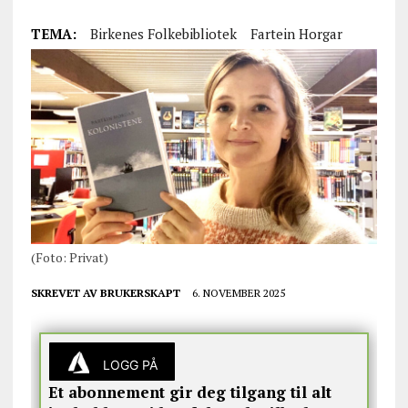
TEMA:
Birkenes Folkebibliotek
Fartein Horgar
(Foto: Privat)
SKREVET AV
BRUKERSKAPT
6. NOVEMBER 2025
LOGG PÅ
Et abonnement gir deg tilgang til alt