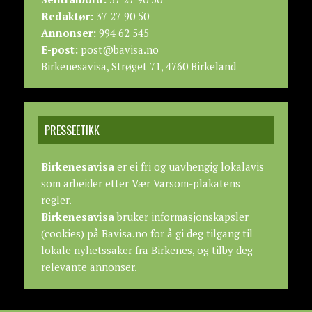
Redaktør:
37 27 90 50
Annonser:
994 62 545
E-post:
post@bavisa.no
Birkenesavisa, Strøget 71, 4760 Birkeland
PRESSEETIKK
Birkenesavisa
er ei fri og uavhengig lokalavis
som arbeider etter
Vær Varsom-plakatens
regler.
Birkenesavisa
bruker informasjonskapsler
(cookies) på Bavisa.no for å gi deg tilgang til
lokale nyhetssaker fra Birkenes, og tilby deg
relevante annonser.