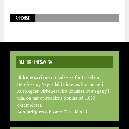
ANNONSE
OM BIRKENESAVISA
Birkenesavisa
er lokalavisa for Birkeland,
Herefoss og Vegusdal i Birkenes kommune i
Aust-Agder. Birkenesavisa kommer ut en gang i
uka, og har et godkjent opplag på 1.030
eksemplarer.
Ansvarlig redaktør
er Terje Modal.