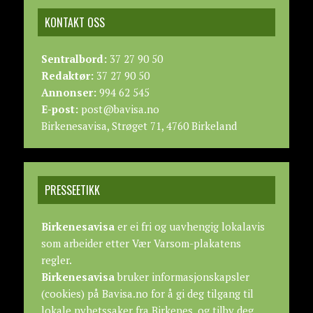
KONTAKT OSS
Sentralbord:
37 27 90 50
Redaktør:
37 27 90 50
Annonser:
994 62 545
E-post:
post@bavisa.no
Birkenesavisa, Strøget 71, 4760 Birkeland
PRESSEETIKK
Birkenesavisa
er ei fri og uavhengig lokalavis
som arbeider etter
Vær Varsom-plakatens
regler.
Birkenesavisa
bruker informasjonskapsler
(cookies) på Bavisa.no for å gi deg tilgang til
lokale nyhetssaker fra Birkenes, og tilby deg