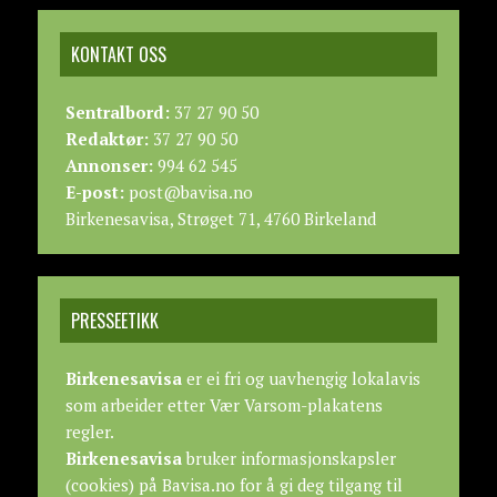
KONTAKT OSS
Sentralbord:
37 27 90 50
Redaktør:
37 27 90 50
Annonser:
994 62 545
E-post:
post@bavisa.no
Birkenesavisa, Strøget 71, 4760 Birkeland
PRESSEETIKK
Birkenesavisa
er ei fri og uavhengig lokalavis
som arbeider etter
Vær Varsom-plakatens
regler.
Birkenesavisa
bruker informasjonskapsler
(cookies) på Bavisa.no for å gi deg tilgang til