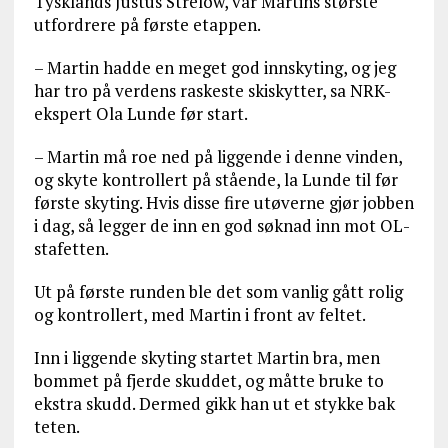
Tysklands Justus Strelow, var Martins største
utfordrere på første etappen.
– Martin hadde en meget god innskyting, og jeg
har tro på verdens raskeste skiskytter, sa NRK-
ekspert Ola Lunde før start.
– Martin må roe ned på liggende i denne vinden,
og skyte kontrollert på stående, la Lunde til før
første skyting. Hvis disse fire utøverne gjør jobben
i dag, så legger de inn en god søknad inn mot OL-
stafetten.
Ut på første runden ble det som vanlig gått rolig
og kontrollert, med Martin i front av feltet.
Inn i liggende skyting startet Martin bra, men
bommet på fjerde skuddet, og måtte bruke to
ekstra skudd. Dermed gikk han ut et stykke bak
teten.