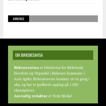
ANNONSE
OM BIRKENESAVISA
Birkenesavisa
er lokalavisa for Birkeland,
Herefoss og Vegusdal i Birkenes kommune i
Aust-Agder. Birkenesavisa kommer ut en gang i
uka, og har et godkjent opplag på 1.030
eksemplarer.
Ansvarlig redaktør
er Terje Modal.