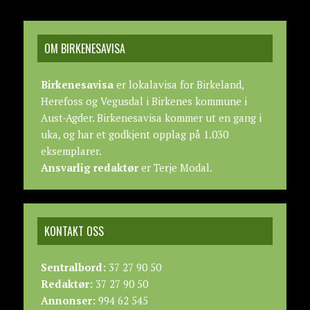
OM BIRKENESAVISA
Birkenesavisa
er lokalavisa for Birkeland,
Herefoss og Vegusdal i Birkenes kommune i
Aust-Agder. Birkenesavisa kommer ut en gang i
uka, og har et godkjent opplag på 1.030
eksemplarer.
Ansvarlig redaktør
er Terje Modal.
KONTAKT OSS
Sentralbord:
37 27 90 50
Redaktør:
37 27 90 50
Annonser:
994 62 545