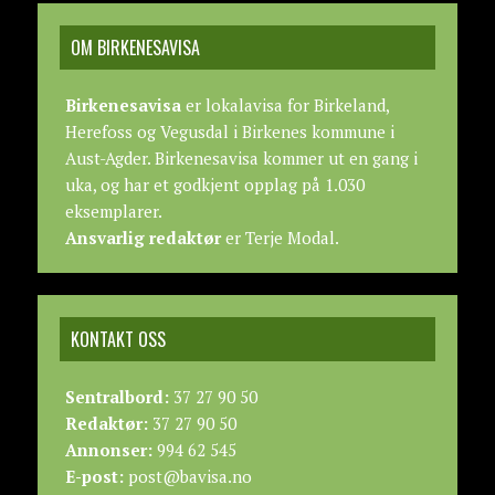
OM BIRKENESAVISA
Birkenesavisa
er lokalavisa for Birkeland,
Herefoss og Vegusdal i Birkenes kommune i
Aust-Agder. Birkenesavisa kommer ut en gang i
uka, og har et godkjent opplag på 1.030
eksemplarer.
Ansvarlig redaktør
er Terje Modal.
KONTAKT OSS
Sentralbord:
37 27 90 50
Redaktør:
37 27 90 50
Annonser:
994 62 545
E-post:
post@bavisa.no