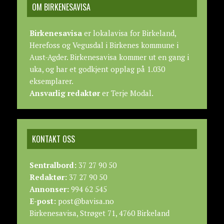
OM BIRKENESAVISA
Birkenesavisa
er lokalavisa for Birkeland,
Herefoss og Vegusdal i Birkenes kommune i
Aust-Agder. Birkenesavisa kommer ut en gang i
uka, og har et godkjent opplag på 1.030
eksemplarer.
Ansvarlig redaktør
er Terje Modal.
KONTAKT OSS
Sentralbord:
37 27 90 50
Redaktør:
37 27 90 50
Annonser:
994 62 545
E-post:
post@bavisa.no
Birkenesavisa, Strøget 71, 4760 Birkeland