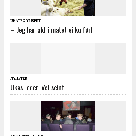
UKATEGORISERT
– Jeg har aldri matet ei ku før!
NYHETER
Ukas leder: Vel seint
ABONNENT
,
SPORT