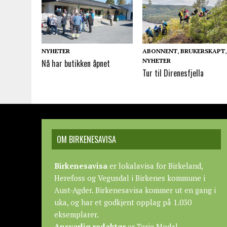
NYHETER
ABONNENT
,
BRUKERSKAPT
,
NYHETER
Nå har butikken åpnet
Tur til Direnesfjella
OM BIRKENESAVISA
Birkenesavisa
er lokalavisa for Birkeland,
Herefoss og Vegusdal i Birkenes kommune i
Aust-Agder. Birkenesavisa kommer ut en gang i
uka, og har et godkjent opplag på 1.030
eksemplarer.
Ansvarlig redaktør
er Terje Modal.