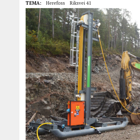
TEMA:
Herefoss
Riksvei 41