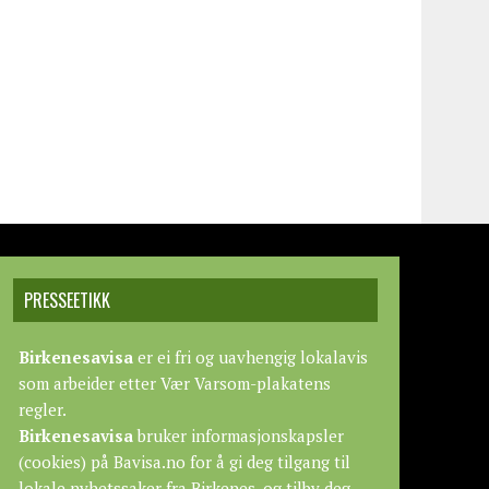
PRESSEETIKK
Birkenesavisa
er ei fri og uavhengig lokalavis
som arbeider etter
Vær Varsom-plakatens
regler.
Birkenesavisa
bruker informasjonskapsler
(cookies) på Bavisa.no for å gi deg tilgang til
lokale nyhetssaker fra Birkenes, og tilby deg