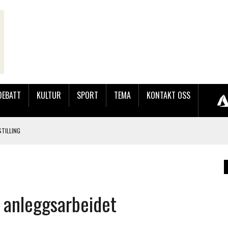
DEBATT
KULTUR
SPORT
TEMA
KONTAKT OSS
TILLING
LER HUN UT PÅ SØRLANDSUTSTILLINGEN.
 LYNGDALSKURSENE
 anleggsarbeidet
LAKK GÅRD