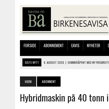
FORSIDE
ABONNEMENT
EAVIS
NYHETER
SISTE NYTT
6. AUGUST 2026
|
SOMMERÅPENT MED NY FRISØRUTS
6. AUGUST 2026
|
BYGGING AV FLATBUNNINGER PÅ MUSEET
4. AUGUST 2026
|
SILJE LØLAND STILTE UT I TOLLBODEN – NÅ STIL
HJEM
ABONNENT
4. AUGUST 2026
|
MUSIKANTER FRA BIRKELAND STORKOSTE SEG PÅ
Hybridmaskin på 40 tonn i
6. AUGUST 2026
|
FRA BARNDOMSMINNER TIL NYE OPPLEVELSER PÅ F