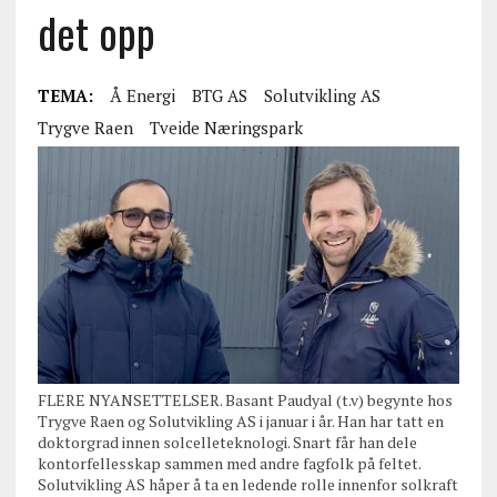
det opp
TEMA:
Å Energi
BTG AS
Solutvikling AS
Trygve Raen
Tveide Næringspark
FLERE NYANSETTELSER. Basant Paudyal (t.v) begynte hos
Trygve Raen og Solutvikling AS i januar i år. Han har tatt en
doktorgrad innen solcelleteknologi. Snart får han dele
kontorfellesskap sammen med andre fagfolk på feltet.
Solutvikling AS håper å ta en ledende rolle innenfor solkraft