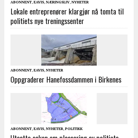
ABONNENT
,
EAVIS
,
NÆRINGSLIV
,
NYHETER
Lokale entreprenører klargjør nå tomta til
politiets nye treningssenter
ABONNENT
,
EAVIS
,
NYHETER
Oppgraderer Hanefossdammen i Birkenes
ABONNENT
,
EAVIS
,
NYHETER
,
POLITIKK
Utsatte saken om plassering av politiets