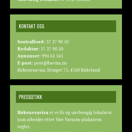
KONTAKT OSS
Sentralbord:
37 27 90 50
Redaktør:
37 27 90 50
Annonser:
994 62 545
E-post:
post@bavisa.no
Birkenesavisa, Strøget 71, 4760 Birkeland
PRESSEETIKK
Birkenesavisa
er ei fri og uavhengig lokalavis
som arbeider etter
Vær Varsom-plakatens
regler.