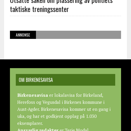
taktiske treningssenter
ANNONSE
OM BIRKENESAVISA
Birkenesavisa
er lokalavisa for Birkeland,
Herefoss og Vegusdal i Birkenes kommune i
Aust-Agder. Birkenesavisa kommer ut en gang i
uka, og har et godkjent opplag på 1.030
eksemplarer.
Ansvarlig redaktør
er Terje Modal.