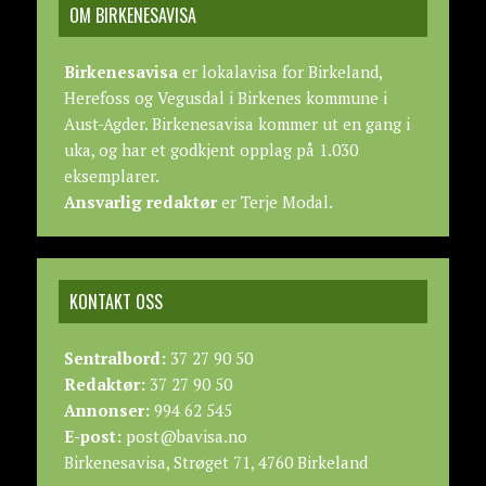
OM BIRKENESAVISA
Birkenesavisa
er lokalavisa for Birkeland,
Herefoss og Vegusdal i Birkenes kommune i
Aust-Agder. Birkenesavisa kommer ut en gang i
uka, og har et godkjent opplag på 1.030
eksemplarer.
Ansvarlig redaktør
er Terje Modal.
KONTAKT OSS
Sentralbord:
37 27 90 50
Redaktør:
37 27 90 50
Annonser:
994 62 545
E-post:
post@bavisa.no
Birkenesavisa, Strøget 71, 4760 Birkeland