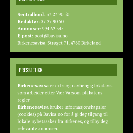
Sentralbord:
37 27 90 50
Redaktør:
37 27 90 50
Annonser:
994 62 545
E-post:
post@bavisa.no
Birkenesavisa, Strøget 71, 4760 Birkeland
PRESSEETIKK
Birkenesavisa
er ei fri og uavhengig lokalavis
som arbeider etter
Vær Varsom-plakatens
regler.
Birkenesavisa
bruker informasjonskapsler
(cookies) på Bavisa.no for å gi deg tilgang til
lokale nyhetssaker fra Birkenes, og tilby deg
relevante annonser.