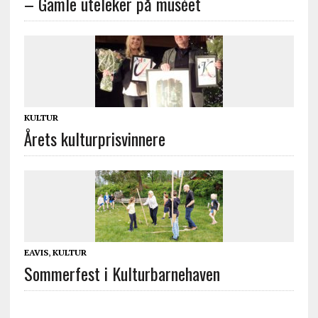
– Gamle uteleker på muséet
KULTUR
Årets kulturprisvinnere
EAVIS
,
KULTUR
Sommerfest i Kulturbarnehaven