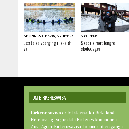
ABONNENT
,
EAVIS
,
NYHETER
NYHETER
Lærte selvberging i iskaldt
Skepsis mot lengre
vann
skoledager
OM BIRKENESAVISA
Birkenesavisa
er lokalavisa for Birkeland,
Herefoss og Vegusdal i Birkenes kommune i
Aust-Agder. Birkenesavisa kommer ut en gang i