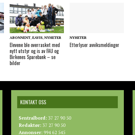
ABONNENT
,
EAVIS
,
NYHETER
NYHETER
Elevene ble overrasket med
Etterlyser avviksmeldinger
nytt utstyr og is av FAU og
Birkenes Sparebank – se
bilder
KONTAKT OSS
Sentralbord:
37 27 90 50
Redaktør:
37 27 90 50
Annonser:
994 62 545