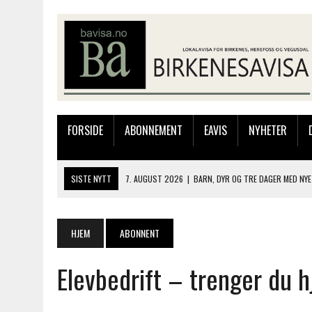
FORSIDE
ABONNEMENT
EAVIS
NYHETER
SISTE NYTT
7. AUGUST 2026
|
BARN, DYR OG TRE DAGER MED NYE
6. AUGUST 2026
|
FRA BARNDOMSMINNER TIL NYE OPPLEVELSER PÅ F
6. AUGUST 2026
|
SOMMERÅPENT MED NY FRISØRUTSTILLING
HJEM
ABONNENT
6. AUGUST 2026
|
BYGGING AV FLATBUNNINGER PÅ MUSEET
Elevbedrift – trenger du h
7. AUGUST 2026
|
FLYTTER PRODUKSJONEN TIL OSLO: FLERE MISTER 