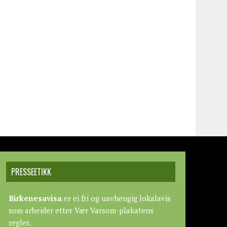
PRESSEETIKK
Birkenesavisa
er ei fri og uavhengig lokalavis
som arbeider etter
Vær Varsom-plakatens
regler.