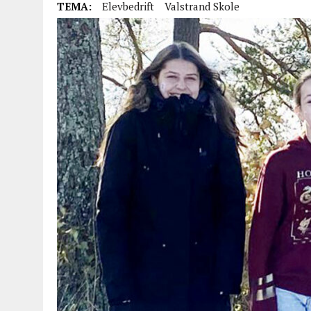
TEMA:
Elevbedrift
Valstrand Skole