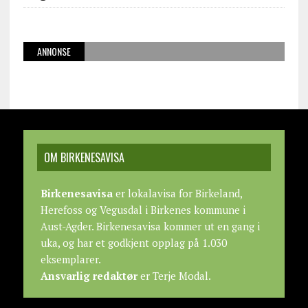
ANNONSE
OM BIRKENESAVISA
Birkenesavisa
er lokalavisa for Birkeland,
Herefoss og Vegusdal i Birkenes kommune i
Aust-Agder. Birkenesavisa kommer ut en gang i
uka, og har et godkjent opplag på 1.030
eksemplarer.
Ansvarlig redaktør
er Terje Modal.