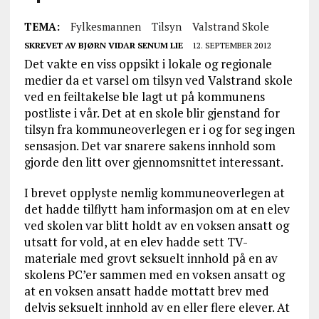
TEMA:
Fylkesmannen
Tilsyn
Valstrand Skole
SKREVET AV
BJØRN VIDAR SENUM LIE
12. SEPTEMBER 2012
Det vakte en viss oppsikt i lokale og regionale
medier da et varsel om tilsyn ved Valstrand skole
ved en feiltakelse ble lagt ut på kommunens
postliste i vår. Det at en skole blir gjenstand for
tilsyn fra kommuneoverlegen er i og for seg ingen
sensasjon. Det var snarere sakens innhold som
gjorde den litt over gjennomsnittet interessant.
I brevet opplyste nemlig kommuneoverlegen at
det hadde tilflytt ham informasjon om at en elev
ved skolen var blitt holdt av en voksen ansatt og
utsatt for vold, at en elev hadde sett TV-
materiale med grovt seksuelt innhold på en av
skolens PC’er sammen med en voksen ansatt og
at en voksen ansatt hadde mottatt brev med
delvis seksuelt innhold av en eller flere elever. At