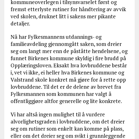
kommuneoverlegen i tilsynsvarselet først og
fremst etterlyste rutiner for håndtering av avvik
ved skolen, druknet litt i sakens mer pikante
detaljer.
Nå har Fylkesmannens utdannings- og
familieavdeling gjennomgått saken, som dreier
seg om langt mer enn de påståtte hendelsene, og
funnet Birkenes kommune skyldig i fire brudd på
Opplæringsloven. Eksakt hva lovbruddene består
i, vet vi ikke, ei heller hva Birkenes kommune og
Valstrand skole konkret må gjøre for å rette opp
lovbruddene. Til det er de delene av brevet fra
Fylkesmannen som kommunen har valgt å
offentliggjøre altfor generelle og lite konkrete.
Vi har altså ingen mulighet til å vurdere
alvorlighetsgraden i lovbruddene, om det dreier
seg om rutiner som enkelt kan komme på plass,
eller om det dreier seg om svikt i grunnleggende