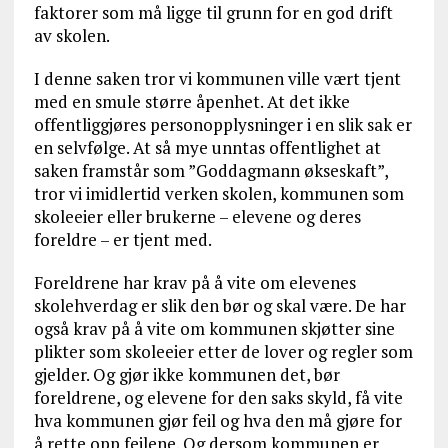
faktorer som må ligge til grunn for en god drift
av skolen.
I denne saken tror vi kommunen ville vært tjent
med en smule større åpenhet. At det ikke
offentliggjøres personopplysninger i en slik sak er
en selvfølge. At så mye unntas offentlighet at
saken framstår som ”Goddagmann økseskaft”,
tror vi imidlertid verken skolen, kommunen som
skoleeier eller brukerne – elevene og deres
foreldre – er tjent med.
Foreldrene har krav på å vite om elevenes
skolehverdag er slik den bør og skal være. De har
også krav på å vite om kommunen skjøtter sine
plikter som skoleeier etter de lover og regler som
gjelder. Og gjør ikke kommunen det, bør
foreldrene, og elevene for den saks skyld, få vite
hva kommunen gjør feil og hva den må gjøre for
å rette opp feilene. Og dersom kommunen er