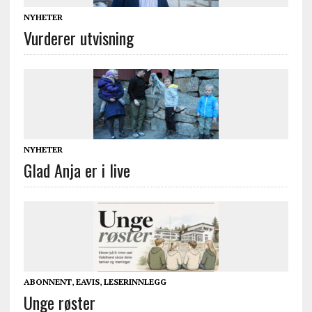
NYHETER
Vurderer utvisning
NYHETER
Glad Anja er i live
ABONNENT
,
EAVIS
,
LESERINNLEGG
Unge røster