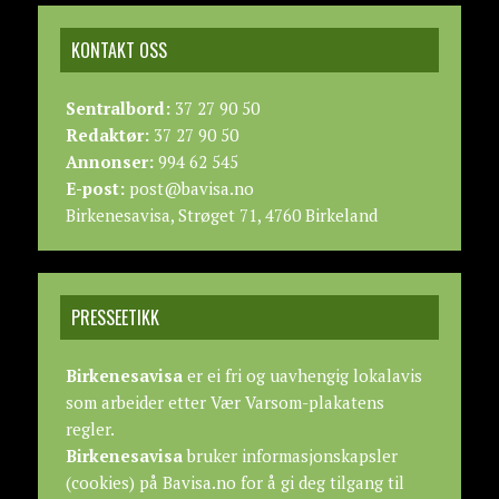
KONTAKT OSS
Sentralbord:
37 27 90 50
Redaktør:
37 27 90 50
Annonser:
994 62 545
E-post:
post@bavisa.no
Birkenesavisa, Strøget 71, 4760 Birkeland
PRESSEETIKK
Birkenesavisa
er ei fri og uavhengig lokalavis
som arbeider etter
Vær Varsom-plakatens
regler.
Birkenesavisa
bruker informasjonskapsler
(cookies) på Bavisa.no for å gi deg tilgang til