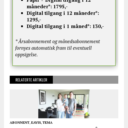
måneder*:
1795,-
Digital tilgang i 12 måneder*:
1295,-
Digital tilgang i 1 måned*:
130,-
* Årsabonnement og månedsabonnement
fornyes automatisk fram til eventuell
oppsigelse.
RELATERTE ARTIKLER
ABONNENT
,
EAVIS
,
TEMA