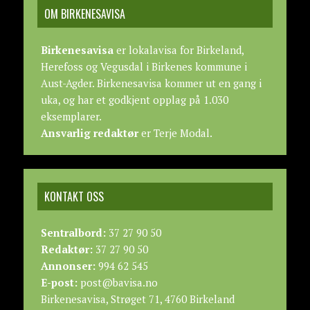
OM BIRKENESAVISA
Birkenesavisa
er lokalavisa for Birkeland,
Herefoss og Vegusdal i Birkenes kommune i
Aust-Agder. Birkenesavisa kommer ut en gang i
uka, og har et godkjent opplag på 1.030
eksemplarer.
Ansvarlig redaktør
er Terje Modal.
KONTAKT OSS
Sentralbord:
37 27 90 50
Redaktør:
37 27 90 50
Annonser:
994 62 545
E-post:
post@bavisa.no
Birkenesavisa, Strøget 71, 4760 Birkeland