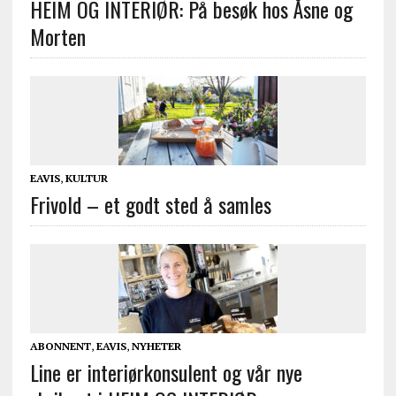
HEIM OG INTERIØR: På besøk hos Åsne og
Morten
EAVIS
,
KULTUR
Frivold – et godt sted å samles
ABONNENT
,
EAVIS
,
NYHETER
Line er interiørkonsulent og vår nye