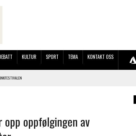
DEBATT
KULTUR
SPORT
TEMA
KONTAKT OSS
LINKFESTIVALEN
JOBBEN VED SYNKRON MEDIA
LAKK GÅRD
r opp oppfølgingen av