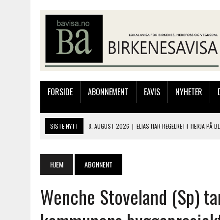
FORSIDE
ABONNEMENT
EAVIS
NYHETER
SISTE NYTT
8. AUGUST 2026
|
ELIAS HAR REGELRETT HERJA PÅ B
7. AUGUST 2026
|
FLYTTER PRODUKSJONEN TIL OSLO: FLERE MISTER 
7. AUGUST 2026
|
BARN, DYR OG TRE DAGER MED NYE OPPLEVELSER
HJEM
ABONNENT
6. AUGUST 2026
|
FRA BARNDOMSMINNER TIL NYE OPPLEVELSER PÅ F
Wenche Stoveland (Sp) ta
8. AUGUST 2026
|
TRE DAGER MED MARKEDER, MUSIKK OG FOLKEFEST