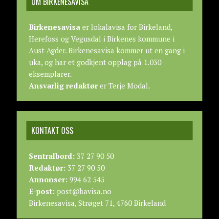
OM BIRKENESAVISA
Birkenesavisa
er lokalavisa for Birkeland,
Herefoss og Vegusdal i Birkenes kommune i
Aust-Agder. Birkenesavisa kommer ut en gang i
uka, og har et godkjent opplag på 1.030
eksemplarer.
Ansvarlig redaktør
er Terje Modal.
KONTAKT OSS
Sentralbord:
37 27 90 50
Redaktør:
37 27 90 50
Annonser:
994 62 545
E-post:
post@bavisa.no
Birkenesavisa, Strøget 71, 4760 Birkeland