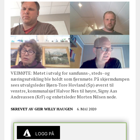
VEIMØTE: Møtet i utvalg for samfunns-, steds- og
næringsutvikling ble holdt som fjernmøte. På skjermdumpen
sees utvalgsleder Bjørn-Tore Hovland (Sp) øverst til
venstre, kommunalsjef Halvor Nes til høyre, Signy Aas
Andreassen (KrF) og enhetsleder Morten Nilsen nede.
SKREVET AV
GEIR WILLY HAUGEN
6. MAI 2020
LOGG PÅ