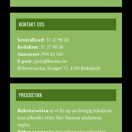
KONTAKT OSS
Sentralbord:
37 27 90 50
Redaktør:
37 27 90 50
Annonser:
994 62 545
E-post:
post@bavisa.no
Birkenesavisa, Strøget 71, 4760 Birkeland
PRESSEETIKK
Birkenesavisa
er ei fri og uavhengig lokalavis
som arbeider etter
Vær Varsom-plakatens
regler.
Birkenesavisa
bruker informasjonskapsler