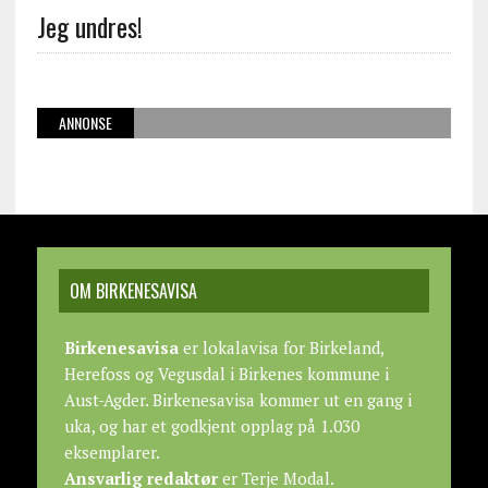
Jeg undres!
ANNONSE
OM BIRKENESAVISA
Birkenesavisa
er lokalavisa for Birkeland,
Herefoss og Vegusdal i Birkenes kommune i
Aust-Agder. Birkenesavisa kommer ut en gang i
uka, og har et godkjent opplag på 1.030
eksemplarer.
Ansvarlig redaktør
er Terje Modal.