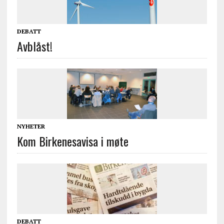
DEBATT
Avblåst!
NYHETER
Kom Birkenesavisa i møte
DEBATT