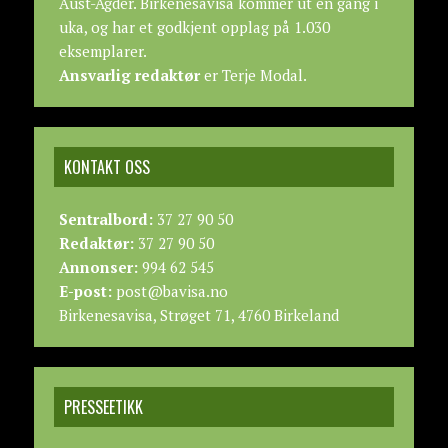
Aust-Agder. Birkenesavisa kommer ut en gang i
uka, og har et godkjent opplag på 1.030
eksemplarer.
Ansvarlig redaktør
er Terje Modal.
KONTAKT OSS
Sentralbord:
37 27 90 50
Redaktør:
37 27 90 50
Annonser:
994 62 545
E-post:
post@bavisa.no
Birkenesavisa, Strøget 71, 4760 Birkeland
PRESSEETIKK