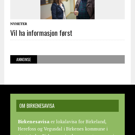
NYHETER
Vil ha informasjon først
ANNONSE
OM BIRKENESAVISA
Birkenesavisa
er lokalavisa for Birkeland,
Herefoss og Vegusdal i Birkenes kommune i