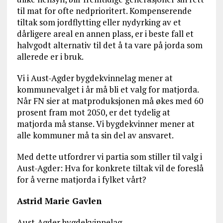
til mat for ofte nedprioritert. Kompenserende
tiltak som jordflytting eller nydyrking av et
dårligere areal en annen plass, er i beste fall et
halvgodt alternativ til det å ta vare på jorda som
allerede er i bruk.
Vi i Aust-Agder bygdekvinnelag mener at
kommunevalget i år må bli et valg for matjorda.
Når FN sier at matproduksjonen må økes med 60
prosent fram mot 2050, er det tydelig at
matjorda må stanse. Vi bygdekvinner mener at
alle kommuner må ta sin del av ansvaret.
Med dette utfordrer vi partia som stiller til valg i
Aust-Agder: Hva for konkrete tiltak vil de foreslå
for å verne matjorda i fylket vårt?
Astrid Marie Gavlen
Aust-Agder bygdekvinnelag