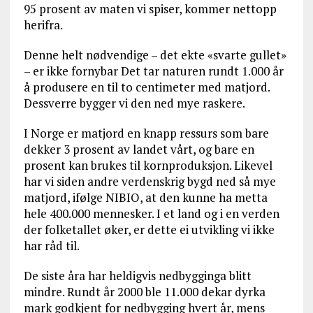
95 prosent av maten vi spiser, kommer nettopp
herifra.
Denne helt nødvendige – det ekte «svarte gullet»
– er ikke fornybar Det tar naturen rundt 1.000 år
å produsere en til to centimeter med matjord.
Dessverre bygger vi den ned mye raskere.
I Norge er matjord en knapp ressurs som bare
dekker 3 prosent av landet vårt, og bare en
prosent kan brukes til kornproduksjon. Likevel
har vi siden andre verdenskrig bygd ned så mye
matjord, ifølge NIBIO, at den kunne ha metta
hele 400.000 mennesker. I et land og i en verden
der folketallet øker, er dette ei utvikling vi ikke
har råd til.
De siste åra har heldigvis nedbygginga blitt
mindre. Rundt år 2000 ble 11.000 dekar dyrka
mark godkjent for nedbygging hvert år, mens