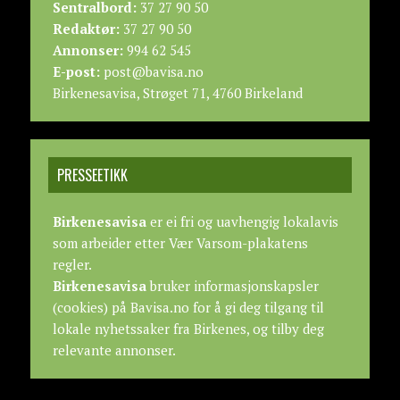
Sentralbord:
37 27 90 50
Redaktør:
37 27 90 50
Annonser:
994 62 545
E-post:
post@bavisa.no
Birkenesavisa, Strøget 71, 4760 Birkeland
PRESSEETIKK
Birkenesavisa
er ei fri og uavhengig lokalavis
som arbeider etter
Vær Varsom-plakatens
regler.
Birkenesavisa
bruker informasjonskapsler
(cookies) på Bavisa.no for å gi deg tilgang til
lokale nyhetssaker fra Birkenes, og tilby deg
relevante annonser.