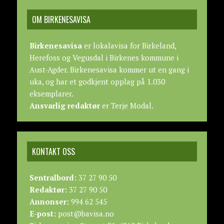
OM BIRKENESAVISA
Birkenesavisa
er lokalavisa for Birkeland,
Herefoss og Vegusdal i Birkenes kommune i
Aust-Agder. Birkenesavisa kommer ut en gang i
uka, og har et godkjent opplag på 1.030
eksemplarer.
Ansvarlig redaktør
er Terje Modal.
KONTAKT OSS
Sentralbord:
37 27 90 50
Redaktør:
37 27 90 50
Annonser:
994 62 545
E-post:
post@bavisa.no