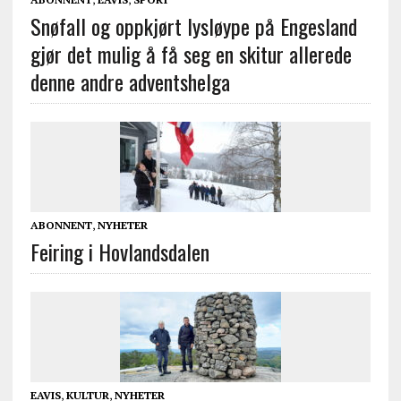
Snøfall og oppkjørt lysløype på Engesland
gjør det mulig å få seg en skitur allerede
denne andre adventshelga
ABONNENT
,
NYHETER
Feiring i Hovlandsdalen
EAVIS
,
KULTUR
,
NYHETER