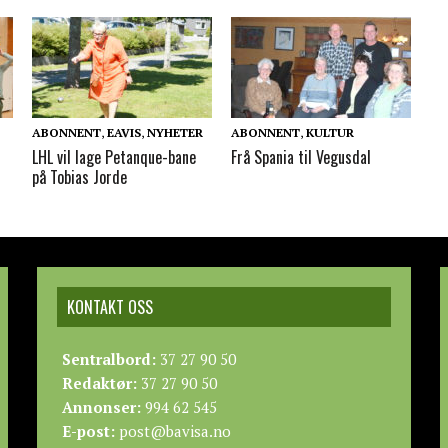
ABONNENT
,
EAVIS
,
NYHETER
ABONNENT
,
KULTUR
LHL vil lage Petanque-bane
Frå Spania til Vegusdal
på Tobias Jorde
KONTAKT OSS
Sentralbord:
37 27 90 50
Redaktør:
37 27 90 50
Annonser:
994 62 545
E-post:
post@bavisa.no