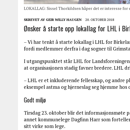
LOKALLAG: Sissel Thorkildsen håper det er interesse for e
SKREVET AV
GEIR WILLY HAUGEN
20. OKTOBER 2018
Ønsker å starte opp lokallag for LHL i Bir
– Vi har tenkt å starte lokallag i LHL for Birkel
fordi medlemmer derfra i dag sogner til Grimstad,
I utgangspunktet står LHL for Landsforeningen 
at organisasjonen stadig favner bredere. LHL 
– LHL er et inkluderende fellesskap, og andre p
eksempel astma og hjerneslag seg hjemme hos os
Godt miljø
Tirsdag 23. oktober blir det informasjonsmøte 
annet kommunelege Dagfinn Harr som forteller 
sitt virke som lege.