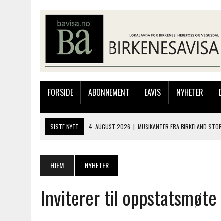
FORSIDE
ABONNEMENT
EAVIS
NYHETER
SISTE NYTT
4. AUGUST 2026
|
MUSIKANTER FRA BIRKELAND STO
3. AUGUST 2026
|
JAKOB FRIIS TRIO ÅPNET BIRKELIVE MED VARM S
3. AUGUST 2026
|
333.000 KRONER TIL SKOLEPROSJEKT I PERU: HA
HJEM
NYHETER
28. JULI 2026
|
JAKOB FRIIS TRIO KOMMER TIL BIRKELAND SØNDAG
Inviterer til oppstatsmøte
4. AUGUST 2026
|
SILJE LØLAND STILTE UT I TOLLBODEN – NÅ STIL