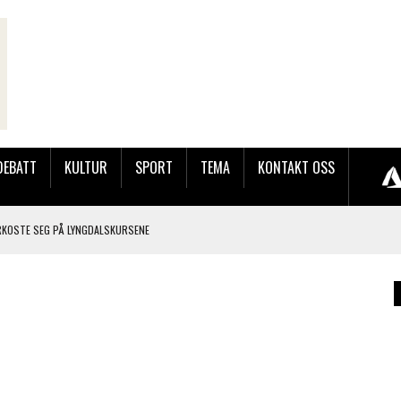
DEBATT
KULTUR
SPORT
TEMA
KONTAKT OSS
RKOSTE SEG PÅ LYNGDALSKURSENE
TEMNING OG STOR RESPONS
GEBASAREN PÅ RUGSLAND SAMLET HUNDREVIS AV GJESTER
LER HUN UT PÅ SØRLANDSUTSTILLINGEN.