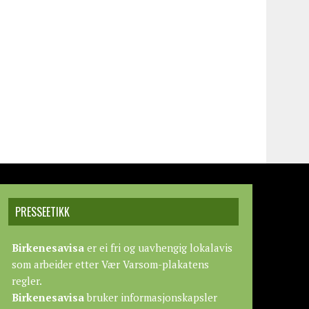
PRESSEETIKK
Birkenesavisa
er ei fri og uavhengig lokalavis
som arbeider etter
Vær Varsom-plakatens
regler.
Birkenesavisa
bruker informasjonskapsler