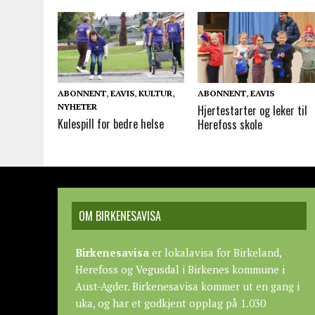
ABONNENT
,
EAVIS
,
KULTUR
,
ABONNENT
,
EAVIS
NYHETER
Hjertestarter og leker til
Kulespill for bedre helse
Herefoss skole
OM BIRKENESAVISA
Birkenesavisa
er lokalavisa for Birkeland,
Herefoss og Vegusdal i Birkenes kommune i
Aust-Agder. Birkenesavisa kommer ut en gang i
uka, og har et godkjent opplag på 1.030