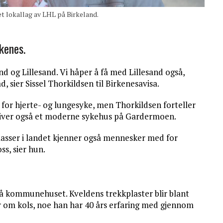
t lokallag av LHL på Birkeland.
kenes.
and og Lillesand. Vi håper å få med Lillesand også,
 sier Sissel Thorkildsen til Birkenesavisa.
for hjerte- og lungesyke, men Thorkildsen forteller
driver også et moderne sykehus på Gardermoen.
lasser i landet kjenner også mennesker med for
s, sier hun.
på kommunehuset. Kveldens trekkplaster blir blant
om kols, noe han har 40 års erfaring med gjennom