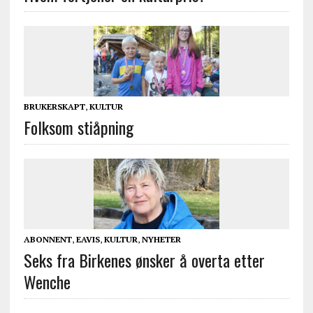
BRUKERSKAPT
,
KULTUR
Folksom stiåpning
ABONNENT
,
EAVIS
,
KULTUR
,
NYHETER
Seks fra Birkenes ønsker å overta etter
Wenche