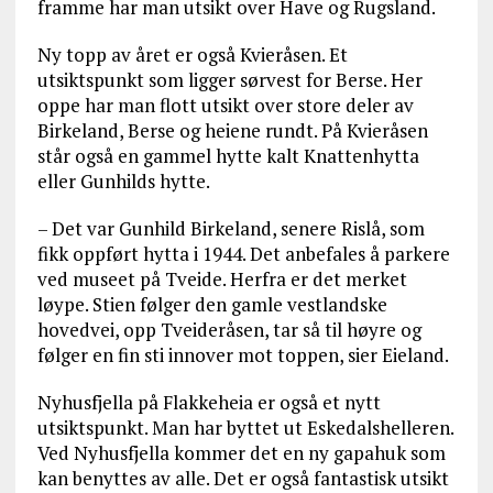
framme har man utsikt over Have og Rugsland.
Ny topp av året er også Kvieråsen. Et
utsiktspunkt som ligger sørvest for Berse. Her
oppe har man flott utsikt over store deler av
Birkeland, Berse og heiene rundt. På Kvieråsen
står også en gammel hytte kalt Knattenhytta
eller Gunhilds hytte.
– Det var Gunhild Birkeland, senere Rislå, som
fikk oppført hytta i 1944. Det anbefales å parkere
ved museet på Tveide. Herfra er det merket
løype. Stien følger den gamle vestlandske
hovedvei, opp Tveideråsen, tar så til høyre og
følger en fin sti innover mot toppen, sier Eieland.
Nyhusfjella på Flakkeheia er også et nytt
utsiktspunkt. Man har byttet ut Eskedalshelleren.
Ved Nyhusfjella kommer det en ny gapahuk som
kan benyttes av alle. Det er også fantastisk utsikt