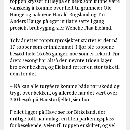
toppen krysser turløypa en bekk som kunne være
vanskelig å komme over helt til grunneier Ole
Hauge og naboene Harald Rugsland og Tor
Anders Hauge på eget initiativ satte i gang
prosjekt brubygging, sier Wenche Flaa Eieland.
Tolv år etter toppturprosjektet startet er det nå
17 topper som er innlemmet. I fjor ble toppene
besøkt hele 16.666 ganger, noe som er rekord. Før
årets sesong har altså den nevnte trioen lager
bro over bekken, og Eieland retter en stor takk til
dem for det.
– Nå kan alle turgåere komme både tørrskodd og
trygt over bekken, og allerede har det vært over
300 besøk på Haustarfjellet, sier hun.
Fjellet ligger på Have sør for Birkeland, der
driftige folk har anlagt en liten parkeringsplass
for besøkende. Veien til toppen er skiltet, og vel