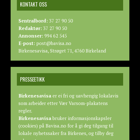
KONTAKT OSS
Sentralbord:
37 27 90 50
Redaktør:
37 27 90 50
Annonser:
994 62 545
E-post:
post@bavisa.no
Birkenesavisa, Strøget 71, 4760 Birkeland
PRESSEETIKK
Birkenesavisa
er ei fri og uavhengig lokalavis
som arbeider etter
Vær Varsom-plakatens
regler.
Birkenesavisa
bruker informasjonskapsler
(cookies) på Bavisa.no for å gi deg tilgang til
lokale nyhetssaker fra Birkenes, og tilby deg