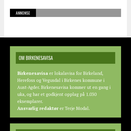
ANNONSE
OM BIRKENESAVISA
Birkenesavisa
er lokalavisa for Birkeland,
Herefoss og Vegusdal i Birkenes kommune i
Aust-Agder. Birkenesavisa kommer ut en gang i
uka, og har et godkjent opplag på 1.030
eksemplarer.
Ansvarlig redaktør
er Terje Modal.