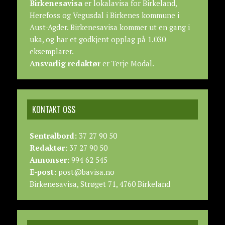
Birkenesavisa
er lokalavisa for Birkeland,
Herefoss og Vegusdal i Birkenes kommune i
Aust-Agder. Birkenesavisa kommer ut en gang i
uka, og har et godkjent opplag på 1.030
eksemplarer.
Ansvarlig redaktør
er Terje Modal.
KONTAKT OSS
Sentralbord:
37 27 90 50
Redaktør:
37 27 90 50
Annonser:
994 62 545
E-post:
post@bavisa.no
Birkenesavisa, Strøget 71, 4760 Birkeland