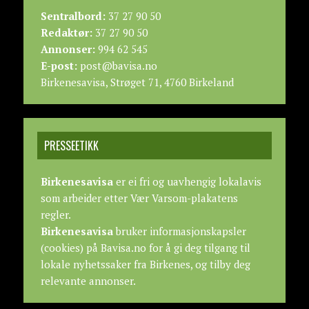
Sentralbord:
37 27 90 50
Redaktør:
37 27 90 50
Annonser:
994 62 545
E-post:
post@bavisa.no
Birkenesavisa, Strøget 71, 4760 Birkeland
PRESSEETIKK
Birkenesavisa
er ei fri og uavhengig lokalavis
som arbeider etter
Vær Varsom-plakatens
regler.
Birkenesavisa
bruker informasjonskapsler
(cookies) på Bavisa.no for å gi deg tilgang til
lokale nyhetssaker fra Birkenes, og tilby deg
relevante annonser.