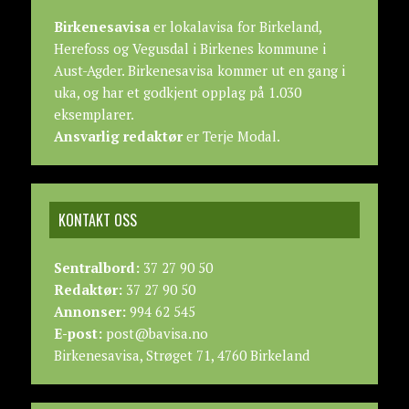
Birkenesavisa
er lokalavisa for Birkeland,
Herefoss og Vegusdal i Birkenes kommune i
Aust-Agder. Birkenesavisa kommer ut en gang i
uka, og har et godkjent opplag på 1.030
eksemplarer.
Ansvarlig redaktør
er Terje Modal.
KONTAKT OSS
Sentralbord:
37 27 90 50
Redaktør:
37 27 90 50
Annonser:
994 62 545
E-post:
post@bavisa.no
Birkenesavisa, Strøget 71, 4760 Birkeland