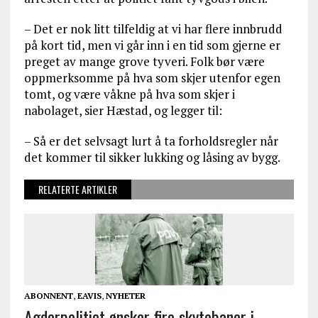
– Det er nok litt tilfeldig at vi har flere innbrudd
på kort tid, men vi går inn i en tid som gjerne er
preget av mange grove tyveri. Folk bør være
oppmerksomme på hva som skjer utenfor egen
tomt, og være våkne på hva som skjer i
nabolaget, sier Hæstad, og legger til:
– Så er det selvsagt lurt å ta forholdsregler når
det kommer til sikker lukking og låsing av bygg.
RELATERTE ARTIKLER
ABONNENT
,
EAVIS
,
NYHETER
Agderpolitiet ønsker fire skytebaner i