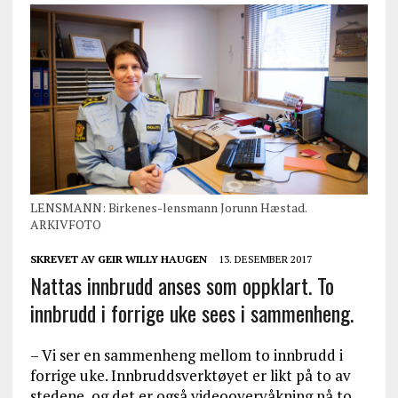
LENSMANN: Birkenes-lensmann Jorunn Hæstad.
ARKIVFOTO
SKREVET AV
GEIR WILLY HAUGEN
13. DESEMBER 2017
Nattas innbrudd anses som oppklart. To
innbrudd i forrige uke sees i sammenheng.
– Vi ser en sammenheng mellom to innbrudd i
forrige uke. Innbruddsverktøyet er likt på to av
stedene, og det er også videoovervåkning på to