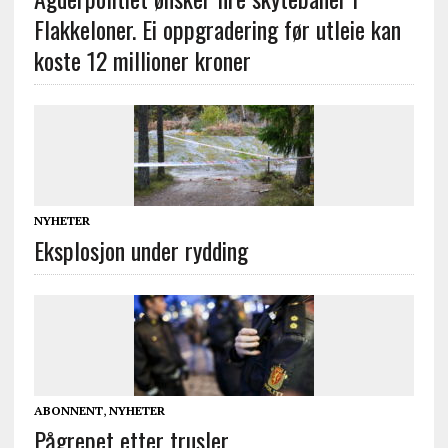
Flakkeloner. Ei oppgradering før utleie kan
koste 12 millioner kroner
NYHETER
Eksplosjon under rydding
ABONNENT
,
NYHETER
Pågrepet etter trusler