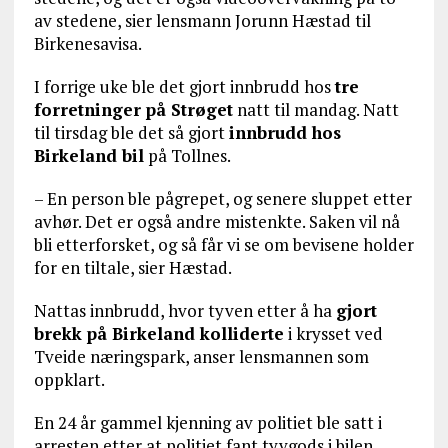
av stedene, sier lensmann Jorunn Hæstad til
Birkenesavisa.
I forrige uke ble det gjort innbrudd hos
tre
forretninger på Strøget
natt til mandag. Natt
til tirsdag ble det så gjort
innbrudd hos
Birkeland bil
på Tollnes.
– En person ble pågrepet, og senere sluppet etter
avhør. Det er også andre mistenkte. Saken vil nå
bli etterforsket, og så får vi se om bevisene holder
for en tiltale, sier Hæstad.
Nattas innbrudd, hvor tyven etter å ha
gjort
brekk på Birkeland kolliderte
i krysset ved
Tveide næringspark, anser lensmannen som
oppklart.
En 24 år gammel kjenning av politiet ble satt i
arresten etter at politiet fant tyvgods i bilen.