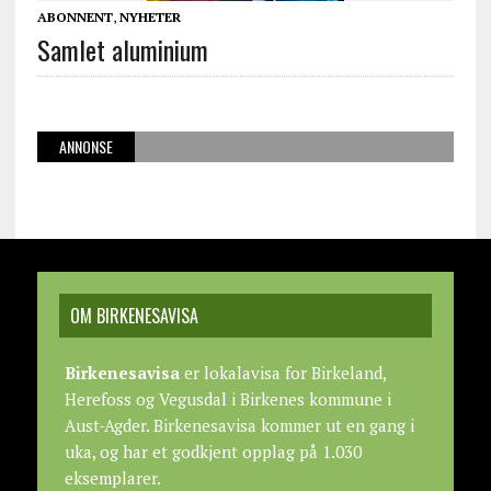
ABONNENT
,
NYHETER
Samlet aluminium
ANNONSE
OM BIRKENESAVISA
Birkenesavisa
er lokalavisa for Birkeland,
Herefoss og Vegusdal i Birkenes kommune i
Aust-Agder. Birkenesavisa kommer ut en gang i
uka, og har et godkjent opplag på 1.030
eksemplarer.