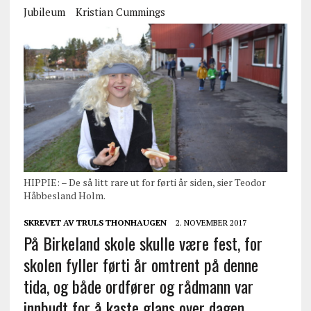
Jubileum
Kristian Cummings
HIPPIE: – De så litt rare ut for førti år siden, sier Teodor
Håbbesland Holm.
SKREVET AV
TRULS THONHAUGEN
2. NOVEMBER 2017
På Birkeland skole skulle være fest, for
skolen fyller førti år omtrent på denne
tida, og både ordfører og rådmann var
innbudt for å kaste glans over dagen.