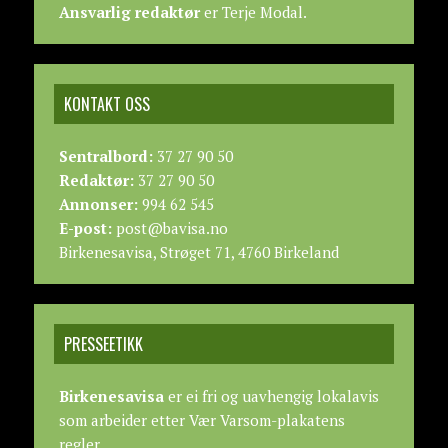
Ansvarlig redaktør
er Terje Modal.
KONTAKT OSS
Sentralbord:
37 27 90 50
Redaktør:
37 27 90 50
Annonser:
994 62 545
E-post:
post@bavisa.no
Birkenesavisa, Strøget 71, 4760 Birkeland
PRESSEETIKK
Birkenesavisa
er ei fri og uavhengig lokalavis
som arbeider etter
Vær Varsom-plakatens
regler.