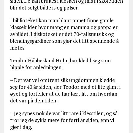
siden. De kan brukes i kiosken og midt i skoletiden
blir det solgt både is og pølser.
I biblioteket kan man blant annet finne gamle
klassebilder hvor mang en mamma og pappa er
avbildet. I diskoteket er det 70-tallsmusikk og
blendingsgardiner som gjør det litt spennende å
møtes.
Teodor Håbbesland Holm har kledd seg som
hippie for anledningen.
– Det var vel omtrent slik ungdommen kledde
seg for 40 år siden, sier Teodor med et lite glimt i
øyet og forteller at de har lært litt om hvordan
det var på den tiden:
– Jeg synes nok de var litt rare i klesstilen, og så
tror jeg de sykla mere for førti år siden, enn vi
gjør i dag.