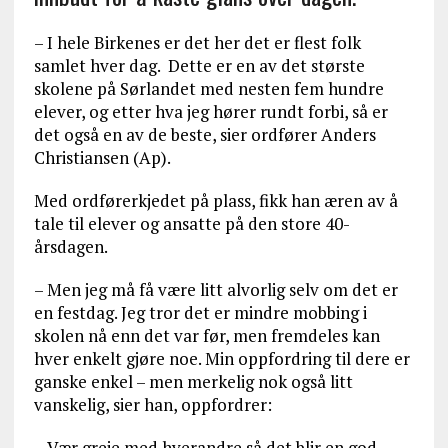
– I hele Birkenes er det her det er flest folk
samlet hver dag. Dette er en av det største
skolene på Sørlandet med nesten fem hundre
elever, og etter hva jeg hører rundt forbi, så er
det også en av de beste, sier ordfører Anders
Christiansen (Ap).
Med ordførerkjedet på plass, fikk han æren av å
tale til elever og ansatte på den store 40-
årsdagen.
– Men jeg må få være litt alvorlig selv om det er
en festdag. Jeg tror det er mindre mobbing i
skolen nå enn det var før, men fremdeles kan
hver enkelt gjøre noe. Min oppfordring til dere er
ganske enkel – men merkelig nok også litt
vanskelig, sier han, oppfordrer:
– Vær greie med hverandre så det blir en god