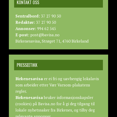
KONTAKT OSS
Sentralbord:
37 27 90 50
Redaktør:
37 27 90 50
Annonser:
994 62 545
E-post:
post@bavisa.no
Birkenesavisa, Strøget 71, 4760 Birkeland
PRESSEETIKK
Birkenesavisa
er ei fri og uavhengig lokalavis
som arbeider etter
Vær Varsom-plakatens
regler.
Birkenesavisa
bruker informasjonskapsler
(cookies) på Bavisa.no for å gi deg tilgang til
lokale nyhetssaker fra Birkenes, og tilby deg
relevante annonser.