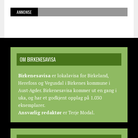
ANNONSE
OM BIRKENESAVISA
Birkenesavisa
er lokalavisa for Birkeland,
Herefoss og Vegusdal i Birkenes kommune i
Aust-Agder. Birkenesavisa kommer ut en gang i
uka, og har et godkjent opplag på 1.030
eksemplarer.
Ansvarlig redaktør
er Terje Modal.