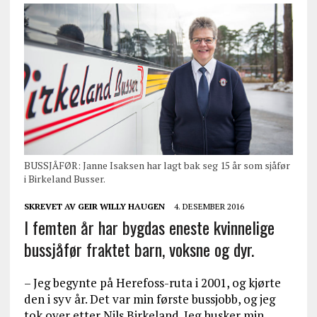
BUSSJÅFØR: Janne Isaksen har lagt bak seg 15 år som sjåfør
i Birkeland Busser.
SKREVET AV
GEIR WILLY HAUGEN
4. DESEMBER 2016
I femten år har bygdas eneste kvinnelige
bussjåfør fraktet barn, voksne og dyr.
– Jeg begynte på Herefoss-ruta i 2001, og kjørte
den i syv år. Det var min første bussjobb, og jeg
tok over etter Nils Birkeland. Jeg husker min