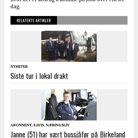
dag.
RELATERTE ARTIKLER
NYHETER
Siste tur i lokal drakt
ABONNENT
,
EAVIS
,
NÆRINGSLIV
Janne (51) har vært bussjåfør på Birkeland