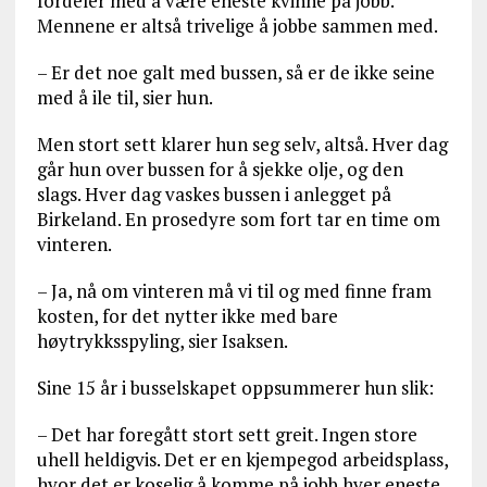
fordeler med å være eneste kvinne på jobb.
Mennene er altså trivelige å jobbe sammen med.
– Er det noe galt med bussen, så er de ikke seine
med å ile til, sier hun.
Men stort sett klarer hun seg selv, altså. Hver dag
går hun over bussen for å sjekke olje, og den
slags. Hver dag vaskes bussen i anlegget på
Birkeland. En prosedyre som fort tar en time om
vinteren.
– Ja, nå om vinteren må vi til og med finne fram
kosten, for det nytter ikke med bare
høytrykksspyling, sier Isaksen.
Sine 15 år i busselskapet oppsummerer hun slik:
– Det har foregått stort sett greit. Ingen store
uhell heldigvis. Det er en kjempegod arbeidsplass,
hvor det er koselig å komme på jobb hver eneste