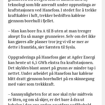
teknologi som blir anvendt under opprustinga av
kraftstasjonen ved Hanefoss. I stedet for å trekke
kraftkabler i luft, trekker bedriften kablene
gjennom borehull i fjellet.
– Man kan bore fra A til B uten at man trenger
aksept fra så mange grunneiere. Selv om det ikke
kan gjøres alle plasser tror jeg vi vil se mer av
dette i framtida, sier Særsten til Sysla.
Oppgraderinga på Hanefoss gjør at Agder Energi
kan hente ut 6,5 GWh ekstra fra kraftstasjonen.
Det skyldes blant annet på grunn av mindre tap i
nettet. Under arbeidet på Hanefoss har kablene
blitt dratt gjennom borehullet på en skinnegang
med vaier som trekkkraft.
– Sannsynligheten for at noe skal ryke midtveis
er liten, og om så skjer, er det bare å dra ut
kabelen i den ene enden og utføre vedlikehold,