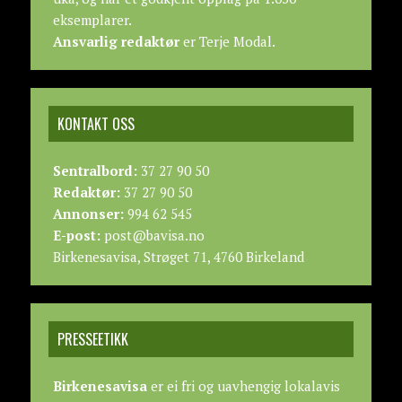
eksemplarer.
Ansvarlig redaktør
er Terje Modal.
KONTAKT OSS
Sentralbord:
37 27 90 50
Redaktør:
37 27 90 50
Annonser:
994 62 545
E-post:
post@bavisa.no
Birkenesavisa, Strøget 71, 4760 Birkeland
PRESSEETIKK
Birkenesavisa
er ei fri og uavhengig lokalavis