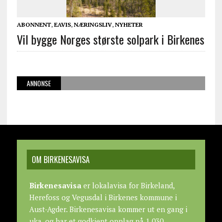
ABONNENT
,
EAVIS
,
NÆRINGSLIV
,
NYHETER
Vil bygge Norges største solpark i Birkenes
ANNONSE
OM BIRKENESAVISA
Birkenesavisa
er lokalavisa for Birkeland,
Herefoss og Vegusdal i Birkenes kommune i
Aust-Agder. Birkenesavisa kommer ut en gang i
uka, og har et godkjent opplag på 1.030