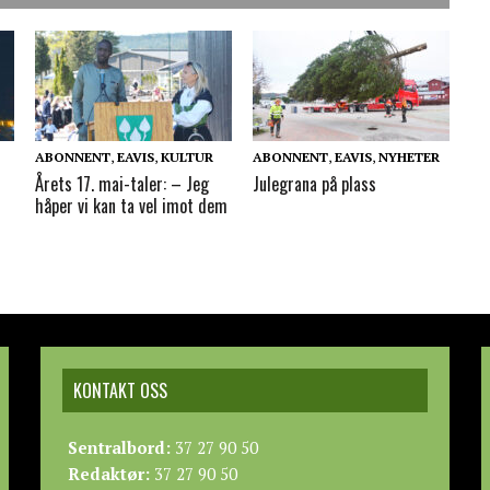
ABONNENT
,
EAVIS
,
KULTUR
ABONNENT
,
EAVIS
,
NYHETER
Årets 17. mai-taler: – Jeg
Julegrana på plass
håper vi kan ta vel imot dem
KONTAKT OSS
Sentralbord:
37 27 90 50
Redaktør:
37 27 90 50