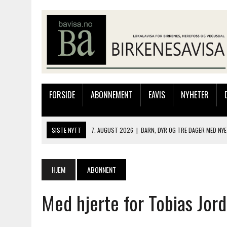
FORSIDE
ABONNEMENT
EAVIS
NYHETER
SISTE NYTT
7. AUGUST 2026
|
BARN, DYR OG TRE DAGER MED NYE
6. AUGUST 2026
|
FRA BARNDOMSMINNER TIL NYE OPPLEVELSER PÅ F
6. AUGUST 2026
|
SOMMERÅPENT MED NY FRISØRUTSTILLING
HJEM
ABONNENT
6. AUGUST 2026
|
BYGGING AV FLATBUNNINGER PÅ MUSEET
Med hjerte for Tobias Jor
7. AUGUST 2026
|
FLYTTER PRODUKSJONEN TIL OSLO: FLERE MISTER 