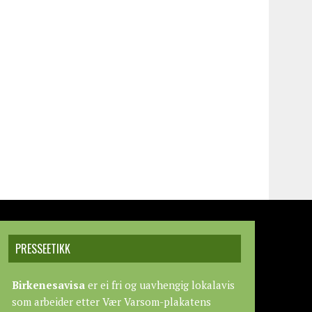
PRESSEETIKK
Birkenesavisa
er ei fri og uavhengig lokalavis
som arbeider etter
Vær Varsom-plakatens