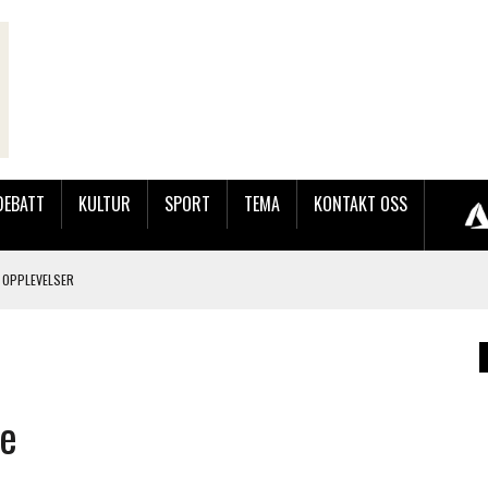
DEBATT
KULTUR
SPORT
TEMA
KONTAKT OSS
 OPPLEVELSER
LAKK GÅRD
de
JOBBEN VED SYNKRON MEDIA