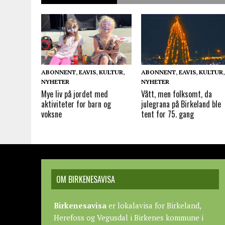
ABONNENT
,
EAVIS
,
KULTUR
,
ABONNENT
,
EAVIS
,
KULTUR
,
NYHETER
NYHETER
Mye liv på jordet med
Vått, men folksomt, da
aktiviteter for barn og
julegrana på Birkeland ble
voksne
tent for 75. gang
OM BIRKENESAVISA
Birkenesavisa
er lokalavisa for Birkeland,
Herefoss og Vegusdal i Birkenes kommune i