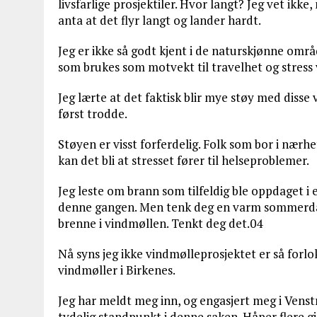
livsfarlige prosjektiler. Hvor langt? Jeg vet ikk
anta at det flyr langt og lander hardt.
Jeg er ikke så godt kjent i de naturskjønne omr
som brukes som motvekt til travelhet og stress 
Jeg lærte at det faktisk blir mye støy med disse 
først trodde.
Støyen er visst forferdelig. Folk som bor i nærhe
kan det bli at stresset fører til helseproblemer.
Jeg leste om brann som tilfeldig ble oppdaget i 
denne gangen. Men tenk deg en varm sommerdag 
brenne i vindmøllen. Tenkt deg det.04
Nå syns jeg ikke vindmølleprosjektet er så forlo
vindmøller i Birkenes.
Jeg har meldt meg inn, og engasjert meg i Venstr
tydelig standpunkt i denne saken. Håper flere g