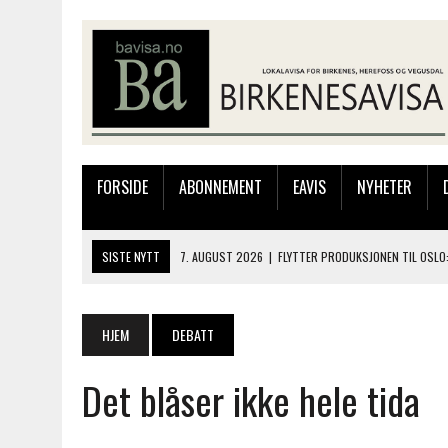
FORSIDE
ABONNEMENT
EAVIS
NYHETER
SISTE NYTT
7. AUGUST 2026
|
FLYTTER PRODUKSJONEN TIL OSLO:
7. AUGUST 2026
|
BARN, DYR OG TRE DAGER MED NYE OPPLEVELSER
6. AUGUST 2026
|
FRA BARNDOMSMINNER TIL NYE OPPLEVELSER PÅ F
HJEM
DEBATT
6. AUGUST 2026
|
SOMMERÅPENT MED NY FRISØRUTSTILLING
Det blåser ikke hele tida
8. AUGUST 2026
|
ELIAS HAR REGELRETT HERJA PÅ BLINKFESTIVALEN