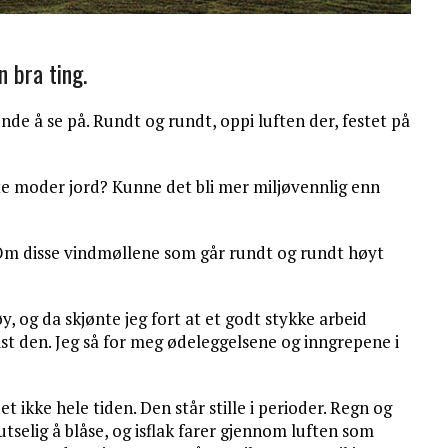
n bra ting.
ende å se på. Rundt og rundt, oppi luften der, festet på
ste moder jord? Kunne det bli mer miljøvennlig enn
. Om disse vindmøllene som går rundt og rundt høyt
y, og da skjønte jeg fort at et godt stykke arbeid
ist den. Jeg så for meg ødeleggelsene og inngrepene i
t ikke hele tiden. Den står stille i perioder. Regn og
utselig å blåse, og isflak farer gjennom luften som