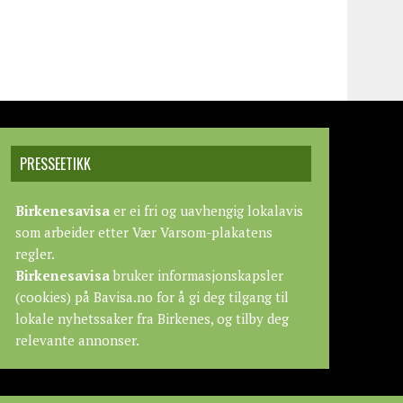
PRESSEETIKK
Birkenesavisa
er ei fri og uavhengig lokalavis
som arbeider etter
Vær Varsom-plakatens
regler.
Birkenesavisa
bruker informasjonskapsler
(cookies) på Bavisa.no for å gi deg tilgang til
lokale nyhetssaker fra Birkenes, og tilby deg
relevante annonser.