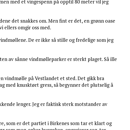
e, men med et vingespenn på opptil 80 meter vil jeg
ådene det snakkes om. Men fint er det, en grønn oase
vi ellers omgir oss med.
vindmøllene. De er ikke så stille og fredelige som jeg
ten av sånne vindmølleparker er sterkt plaget. Så ille
en vindmølle på Vestlandet et sted. Det gikk bra
med knusktørt gress, så begynner det plutselig å
kkende lenger. Jeg er faktisk sterk motstander av
e, som er det partiet i Birkenes som tar et klart og
jør som meg, søker kunnskap, engasjerer seg, tar