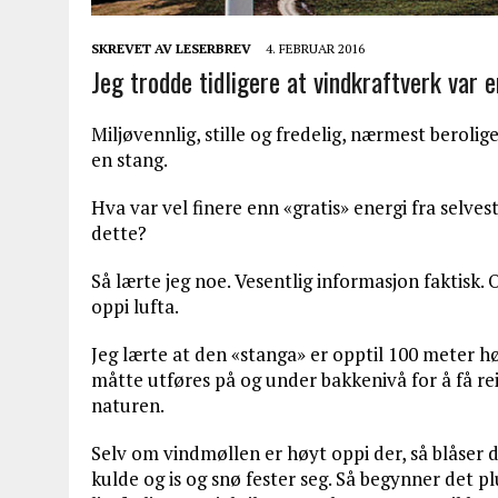
SKREVET AV
LESERBREV
4. FEBRUAR 2016
Jeg trodde tidligere at vindkraftverk var e
Miljøvennlig, stille og fredelig, nærmest berolig
en stang.
Hva var vel finere enn «gratis» energi fra selve
dette?
Så lærte jeg noe. Vesentlig informasjon faktisk
oppi lufta.
Jeg lærte at den «stanga» er opptil 100 meter hø
måtte utføres på og under bakkenivå for å få re
naturen.
Selv om vindmøllen er høyt oppi der, så blåser de
kulde og is og snø fester seg. Så begynner det pl