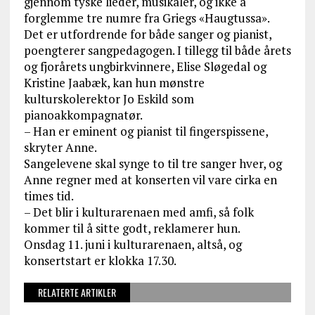
gjennom tyske lieder, musikaler, og ikke å
forglemme tre numre fra Griegs «Haugtussa».
Det er utfordrende for både sanger og pianist,
poengterer sangpedagogen. I tillegg til både årets
og fjorårets ungbirkvinnere, Elise Sløgedal og
Kristine Jaabæk, kan hun mønstre
kulturskolerektor Jo Eskild som
pianoakkompagnatør.
– Han er eminent og pianist til fingerspissene,
skryter Anne.
Sangelevene skal synge to til tre sanger hver, og
Anne regner med at konserten vil vare cirka en
times tid.
– Det blir i kulturarenaen med amfi, så folk
kommer til å sitte godt, reklamerer hun.
Onsdag 11. juni i kulturarenaen, altså, og
konsertstart er klokka 17.30.
RELATERTE ARTIKLER