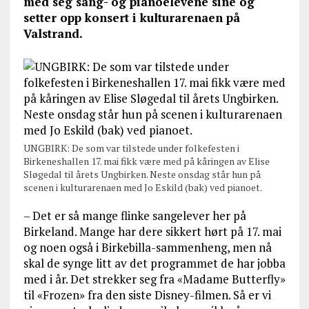
med seg sang- og pianoelevene sine og
setter opp konsert i kulturarenaen på
Valstrand.
UNGBIRK: De som var tilstede under folkefesten i
Birkeneshallen 17. mai fikk være med på kåringen av Elise
Sløgedal til årets Ungbirken. Neste onsdag står hun på
scenen i kulturarenaen med Jo Eskild (bak) ved pianoet.
– Det er så mange flinke sangelever her på
Birkeland. Mange har dere sikkert hørt på 17. mai
og noen også i Birkebilla-sammenheng, men nå
skal de synge litt av det programmet de har jobba
med i år. Det strekker seg fra «Madame Butterfly»
til «Frozen» fra den siste Disney-filmen. Så er vi