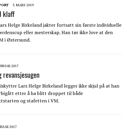
PORT
5. MARS 2019
 klaff
ars Helge Birkeland jakter fortsatt sin første individuelle
 verdenscup eller mesterskap. Han tør ikke love at den
M i Østersund.
EBRUAR 2017
g revansjesugen
iskytter Lars Helge Birkeland legger ikke skjul på at han
rbigått etter å ha blitt droppet til både
ktstarten og stafetten i VM.
BRUAR 2017