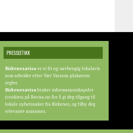
PRESSEETIKK
Birkenesavisa
er ei fri og uavhengig lokalavis
som arbeider etter
Vær Varsom-plakatens
regler.
Birkenesavisa
bruker informasjonskapsler
(cookies) på Bavisa.no for å gi deg tilgang til
lokale nyhetssaker fra Birkenes, og tilby deg
relevante annonser.