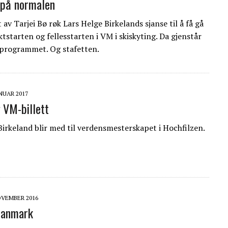
 på normalen
av Tarjei Bø røk Lars Helge Birkelands sjanse til å få gå
ktstarten og fellesstarten i VM i skiskyting. Da gjenstår
programmet. Og stafetten.
ANUAR 2017
g VM-billett
Birkeland blir med til verdensmesterskapet i Hochfilzen.
OVEMBER 2016
Danmark