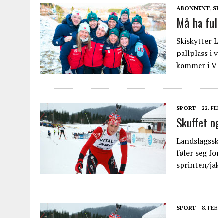
ABONNENT
,
S
Må ha full
Skiskytter L
pallplass i
kommer i V
SPORT
22. F
Skuffet o
Landslagssk
føler seg fo
sprinten/ja
SPORT
8. FE