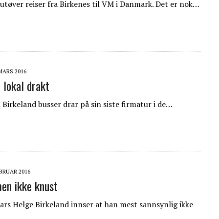
-utøver reiser fra Birkenes til VM i Danmark. Det er nok…
 MARS 2016
i lokal drakt
 Birkeland busser drar på sin siste firmatur i de…
EBRUAR 2016
men ikke knust
Lars Helge Birkeland innser at han mest sannsynlig ikke