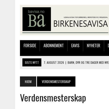
FORSIDE
ABONNEMENT
EAVIS
NYHETER
SISTE NYTT
7. AUGUST 2026
|
BARN, DYR OG TRE DAGER MED NYE
6. AUGUST 2026
|
FRA BARNDOMSMINNER TIL NYE OPPLEVELSER PÅ F
6. AUGUST 2026
|
SOMMERÅPENT MED NY FRISØRUTSTILLING
HJEM
VERDENSMESTERSKAP
6. AUGUST 2026
|
BYGGING AV FLATBUNNINGER PÅ MUSEET
Verdensmesterskap
7. AUGUST 2026
|
FLYTTER PRODUKSJONEN TIL OSLO: FLERE MISTER 