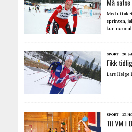
Må satse
Med uttaket 
sprinten, ja
kun normal
SPORT
20. J
Fikk tidli
Lars Helge 
SPORT
23. N
Til VM i 