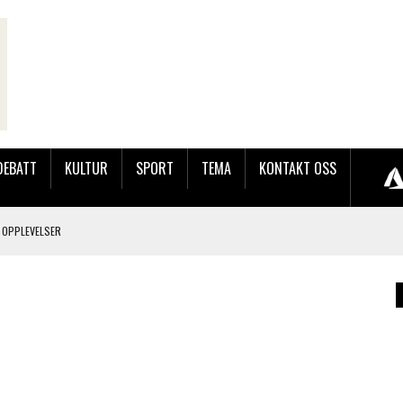
DEBATT
KULTUR
SPORT
TEMA
KONTAKT OSS
 OPPLEVELSER
LAKK GÅRD
JOBBEN VED SYNKRON MEDIA