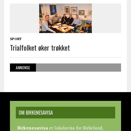
SPORT
Trialfolket øker trøkket
ANNONSE
OM BIRKENESAVISA
Birkenesavisa
er lokalavisa for Birkeland,