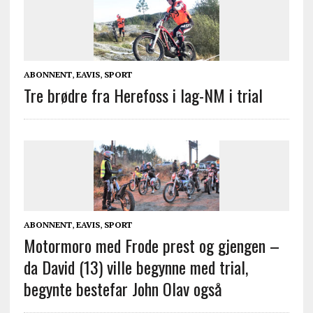
ABONNENT
,
EAVIS
,
SPORT
Tre brødre fra Herefoss i lag-NM i trial
ABONNENT
,
EAVIS
,
SPORT
Motormoro med Frode prest og gjengen –
da David (13) ville begynne med trial,
begynte bestefar John Olav også