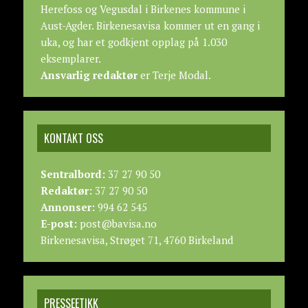
Herefoss og Vegusdal i Birkenes kommune i
Aust-Agder. Birkenesavisa kommer ut en gang i
uka, og har et godkjent opplag på 1.030
eksemplarer.
Ansvarlig redaktør
er Terje Modal.
KONTAKT OSS
Sentralbord:
37 27 90 50
Redaktør:
37 27 90 50
Annonser:
994 62 545
E-post:
post@bavisa.no
Birkenesavisa, Strøget 71, 4760 Birkeland
PRESSEETIKK