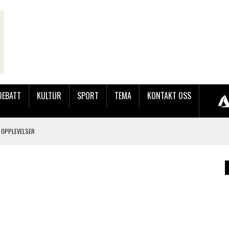
DEBATT
KULTUR
SPORT
TEMA
KONTAKT OSS
 OPPLEVELSER
LAKK GÅRD
JOBBEN VED SYNKRON MEDIA