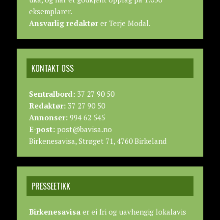
eksemplarer.
Ansvarlig redaktør
er Terje Modal.
KONTAKT OSS
Sentralbord:
37 27 90 50
Redaktør:
37 27 90 50
Annonser:
994 62 545
E-post:
post@bavisa.no
Birkenesavisa, Strøget 71, 4760 Birkeland
PRESSEETIKK
Birkenesavisa
er ei fri og uavhengig lokalavis