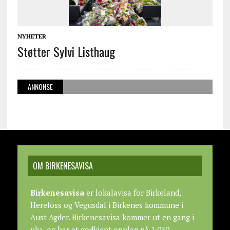
NYHETER
Støtter Sylvi Listhaug
ANNONSE
OM BIRKENESAVISA
Birkenesavisa
er lokalavisa for Birkeland,
Herefoss og Vegusdal i Birkenes kommune i
Aust-Agder. Birkenesavisa kommer ut en gang i
uka, og har et godkjent opplag på 1.030