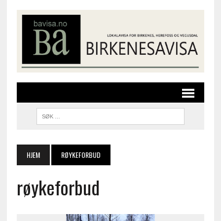
HJEM
RØYKEFORBUD
røykeforbud