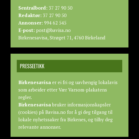
Sentralbord:
37 27 90 50
Redaktør:
37 27 90 50
Annonser:
994 62 545
E-post:
post@bavisa.no
Birkenesavisa, Strøget 71, 4760 Birkeland
PRESSEETIKK
Birkenesavisa
er ei fri og uavhengig lokalavis
som arbeider etter
Vær Varsom-plakatens
regler.
Birkenesavisa
bruker informasjonskapsler
(cookies) på Bavisa.no for å gi deg tilgang til
lokale nyhetssaker fra Birkenes, og tilby deg
relevante annonser.