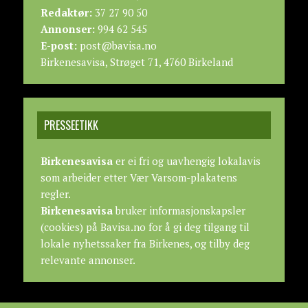
Redaktør:
37 27 90 50
Annonser:
994 62 545
E-post:
post@bavisa.no
Birkenesavisa, Strøget 71, 4760 Birkeland
PRESSEETIKK
Birkenesavisa
er ei fri og uavhengig lokalavis
som arbeider etter
Vær Varsom-plakatens
regler.
Birkenesavisa
bruker informasjonskapsler
(cookies) på Bavisa.no for å gi deg tilgang til
lokale nyhetssaker fra Birkenes, og tilby deg
relevante annonser.