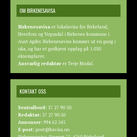
OM BIRKENESAVISA
Birkenesavisa
er lokalavisa for Birkeland,
Herefoss og Vegusdal i Birkenes kommune i
Aust-Agder. Birkenesavisa kommer ut en gang i
uka, og har et godkjent opplag på 1.030
eksemplarer.
Ansvarlig redaktør
er Terje Modal.
KONTAKT OSS
Sentralbord:
37 27 90 50
Redaktør:
37 27 90 50
Annonser:
994 62 545
E-post:
post@bavisa.no
Birkenesavisa, Strøget 71, 4760 Birkeland