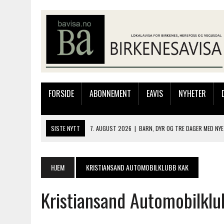
FORSIDE
ABONNEMENT
EAVIS
NYHETER
SISTE NYTT
7. AUGUST 2026
|
BARN, DYR OG TRE DAGER MED NYE
6. AUGUST 2026
|
FRA BARNDOMSMINNER TIL NYE OPPLEVELSER PÅ F
6. AUGUST 2026
|
SOMMERÅPENT MED NY FRISØRUTSTILLING
HJEM
KRISTIANSAND AUTOMOBILKLUBB KAK
6. AUGUST 2026
|
BYGGING AV FLATBUNNINGER PÅ MUSEET
Kristiansand Automobilkl
7. AUGUST 2026
|
FLYTTER PRODUKSJONEN TIL OSLO: FLERE MISTER 