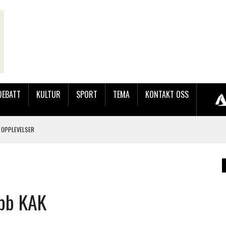
DEBATT
KULTUR
SPORT
TEMA
KONTAKT OSS
 OPPLEVELSER
LAKK GÅRD
ubb KAK
JOBBEN VED SYNKRON MEDIA