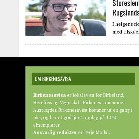
Storeslem
Rugsland
I helgens f
med tilsku
OM BIRKENESAVISA
Birkenesavisa
er lokalavisa for Birkeland,
Herefoss og Vegusdal i Birkenes kommune i
Aust-Agder. Birkenesavisa kommer ut en gang i
uka, og har et godkjent opplag på 1.030
eksemplarer.
Ansvarlig redaktør
er Terje Modal.