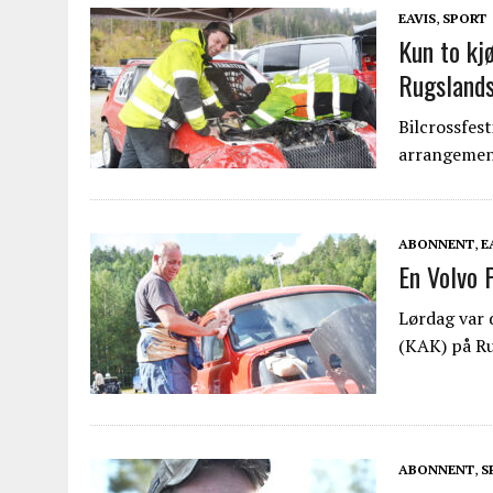
EAVIS
,
SPORT
Kun to kj
Rugsland
Bilcrossfes
arrangemen
ABONNENT
,
E
En Volvo 
Lørdag var 
(KAK) på R
ABONNENT
,
S