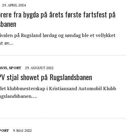
29. APRIL 2024
ørere fra bygda på årets første fartsfest på
sbanen
tivalen på Rugsland lørdag og søndag ble et vellykket
t av…
AVIS
,
SPORT
29. AUGUST 2022
PV stjal showet på Rugslandsbanen
det klubbmesterskap i Kristiansand Automobil Klubb
ugslandsbanen….
PORT
9. MAI 2022