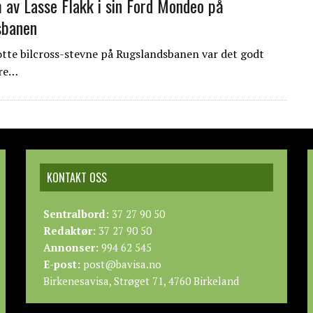
 av Lasse Flakk i sin Ford Mondeo på
sbanen
lotte bilcross-stevne på Rugslandsbanen var det godt
ere…
KONTAKT OSS
Sentralbord:
37 27 90 50
Redaktør:
37 27 90 50
Annonser:
994 62 545
E-post:
post@bavisa.no
Birkenesavisa, Strøget 71, 4760 Birkeland