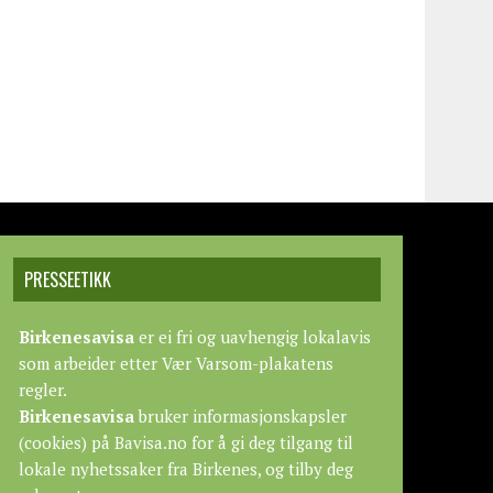
PRESSEETIKK
Birkenesavisa
er ei fri og uavhengig lokalavis
som arbeider etter
Vær Varsom-plakatens
regler.
Birkenesavisa
bruker informasjonskapsler
(cookies) på Bavisa.no for å gi deg tilgang til
lokale nyhetssaker fra Birkenes, og tilby deg