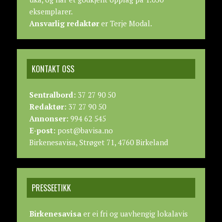
eksemplarer.
Ansvarlig redaktør
er Terje Modal.
KONTAKT OSS
Sentralbord:
37 27 90 50
Redaktør:
37 27 90 50
Annonser:
994 62 545
E-post:
post@bavisa.no
Birkenesavisa, Strøget 71, 4760 Birkeland
PRESSEETIKK
Birkenesavisa
er ei fri og uavhengig lokalavis