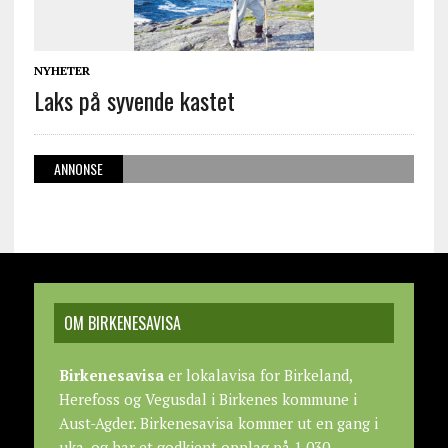
NYHETER
Laks på syvende kastet
ANNONSE
OM BIRKENESAVISA
Birkenesavisa
er lokalavisa for Birkeland,
Herefoss og Vegusdal i Birkenes kommune i
Aust-Agder. Birkenesavisa kommer ut en gang i
uka, og har et godkjent opplag på 1.030