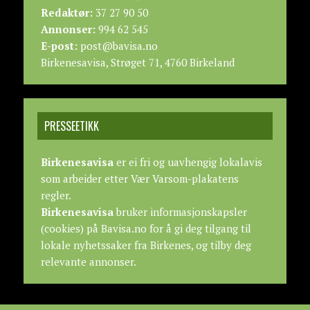
Redaktør:
37 27 90 50
Annonser:
994 62 545
E-post:
post@bavisa.no
Birkenesavisa, Strøget 71, 4760 Birkeland
PRESSEETIKK
Birkenesavisa
er ei fri og uavhengig lokalavis
som arbeider etter
Vær Varsom-plakatens
regler.
Birkenesavisa
bruker informasjonskapsler
(cookies) på Bavisa.no for å gi deg tilgang til
lokale nyhetssaker fra Birkenes, og tilby deg
relevante annonser.