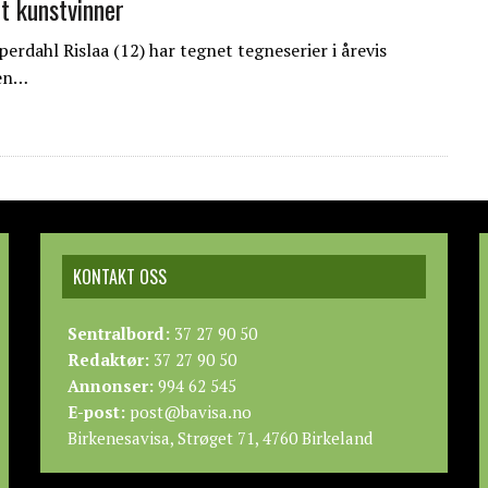
t kunstvinner
erdahl Rislaa (12) har tegnet tegneserier i årevis
men…
KONTAKT OSS
Sentralbord:
37 27 90 50
Redaktør:
37 27 90 50
Annonser:
994 62 545
E-post:
post@bavisa.no
Birkenesavisa, Strøget 71, 4760 Birkeland