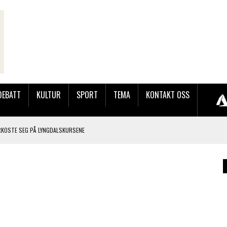
DEBATT
KULTUR
SPORT
TEMA
KONTAKT OSS
RKOSTE SEG PÅ LYNGDALSKURSENE
TEMNING OG STOR RESPONS
GEBASAREN PÅ RUGSLAND SAMLET HUNDREVIS AV GJESTER
LER HUN UT PÅ SØRLANDSUTSTILLINGEN.