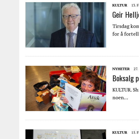
KULTUR
13. 
Geir Hellj
Tirsdag ko
for å forte
NYHETER
27.
Boksalg p
KULTUR. Shr
noen…
KULTUR
15. 