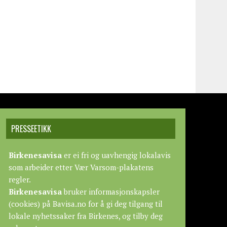
PRESSEETIKK
Birkenesavisa
er ei fri og uavhengig lokalavis
som arbeider etter
Vær Varsom-plakatens
regler.
Birkenesavisa
bruker informasjonskapsler
(cookies) på Bavisa.no for å gi deg tilgang til
lokale nyhetssaker fra Birkenes, og tilby deg