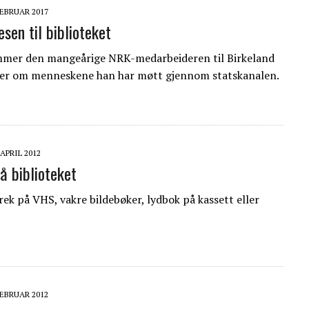
FEBRUAR 2017
esen til biblioteket
mmer den mangeårige NRK-medarbeideren til Birkeland
ller om menneskene han har møtt gjennom statskanalen.
 APRIL 2012
å biblioteket
ek på VHS, vakre bildebøker, lydbok på kassett eller
FEBRUAR 2012