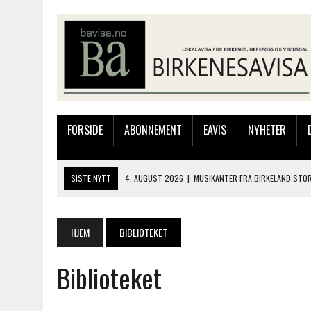
FORSIDE
ABONNEMENT
EAVIS
NYHETER
SISTE NYTT
4. AUGUST 2026
|
MUSIKANTER FRA BIRKELAND STO
3. AUGUST 2026
|
JAKOB FRIIS TRIO ÅPNET BIRKELIVE MED VARM S
3. AUGUST 2026
|
333.000 KRONER TIL SKOLEPROSJEKT I PERU: HA
HJEM
BIBLIOTEKET
28. JULI 2026
|
JAKOB FRIIS TRIO KOMMER TIL BIRKELAND SØNDAG
Biblioteket
4. AUGUST 2026
|
SILJE LØLAND STILTE UT I TOLLBODEN – NÅ STIL