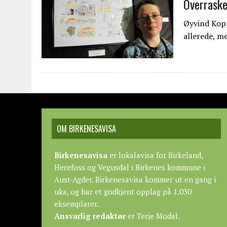
Overraske
Øyvind Kopp
allerede, 
OM BIRKENESAVISA
Birkenesavisa
er lokalavisa for Birkeland,
Herefoss og Vegusdal i Birkenes kommune i
Aust-Agder. Birkenesavisa kommer ut en gang i
uka, og har et godkjent opplag på 1.030
eksemplarer.
Ansvarlig redaktør
er Terje Modal.