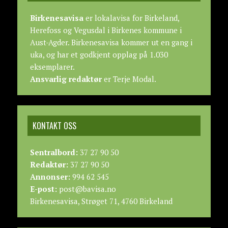
Birkenesavisa
er lokalavisa for Birkeland,
Herefoss og Vegusdal i Birkenes kommune i
Aust-Agder. Birkenesavisa kommer ut en gang i
uka, og har et godkjent opplag på 1.030
eksemplarer.
Ansvarlig redaktør
er Terje Modal.
KONTAKT OSS
Sentralbord:
37 27 90 50
Redaktør:
37 27 90 50
Annonser:
994 62 545
E-post:
post@bavisa.no
Birkenesavisa, Strøget 71, 4760 Birkeland