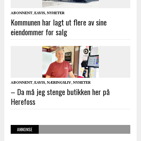
ABONNENT
,
EAVIS
,
NYHETER
Kommunen har lagt ut flere av sine
eiendommer for salg
ABONNENT
,
EAVIS
,
NÆRINGSLIV
,
NYHETER
– Da må jeg stenge butikken her på
Herefoss
ANNONSE