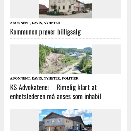
ABONNENT
,
EAVIS
,
NYHETER
Kommunen prøver billigsalg
ABONNENT
,
EAVIS
,
NYHETER
,
POLITIKK
KS Advokatene: – Rimelig klart at
enhetslederen må anses som inhabil