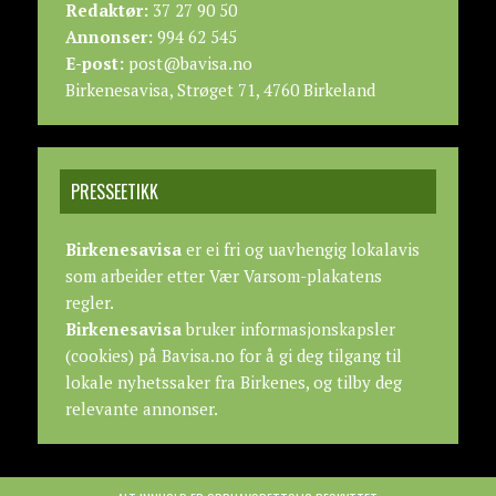
Redaktør:
37 27 90 50
Annonser:
994 62 545
E-post:
post@bavisa.no
Birkenesavisa, Strøget 71, 4760 Birkeland
PRESSEETIKK
Birkenesavisa
er ei fri og uavhengig lokalavis
som arbeider etter
Vær Varsom-plakatens
regler.
Birkenesavisa
bruker informasjonskapsler
(cookies) på Bavisa.no for å gi deg tilgang til
lokale nyhetssaker fra Birkenes, og tilby deg
relevante annonser.